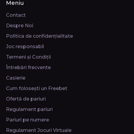
Meniu
Contact
Despre Noi
Politica de confidențialitate
Joc responsabil
Termeni și Condiții
Întrebări frecvente
Casierie
Cum folosești un Freebet
Ofertă de pariuri
Regulament pariuri
Pariuri pe numere
Regulament Jocuri Virtuale