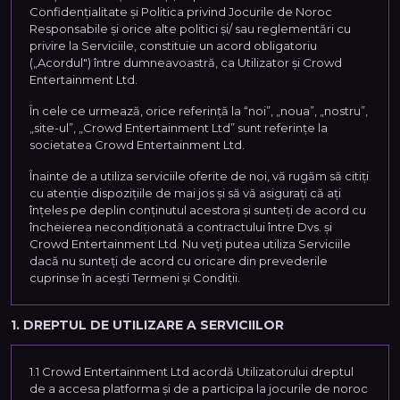
Confidenţialitate şi Politica privind Jocurile de Noroc
Responsabile și orice alte politici și/ sau reglementări cu
privire la Serviciile, constituie un acord obligatoriu
(„Acordul") între dumneavoastră, ca Utilizator şi Crowd
Entertainment Ltd.
În cele ce urmează, orice referință la “noi”, „noua”, „nostru”,
„site-ul”, „Crowd Entertainment Ltd” sunt referințe la
societatea Crowd Entertainment Ltd.
Înainte de a utiliza serviciile oferite de noi, vă rugăm să citiți
cu atenție dispozițiile de mai jos și să vă asigurați că ați
înțeles pe deplin conținutul acestora și sunteți de acord cu
încheierea necondiționată a contractului între Dvs. și
Crowd Entertainment Ltd. Nu veți putea utiliza Serviciile
dacă nu sunteți de acord cu oricare din prevederile
cuprinse în acești Termeni și Condiții.
1. DREPTUL DE UTILIZARE A SERVICIILOR
1.1 Crowd Entertainment Ltd acordă Utilizatorului dreptul
de a accesa platforma și de a participa la jocurile de noroc