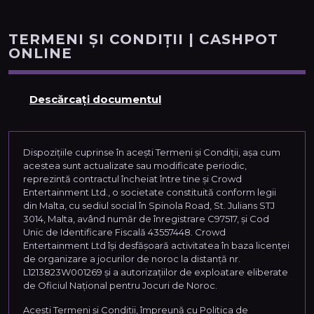
TERMENI ȘI CONDIȚII | CASHPOT
ONLINE
Descărcați documentul
Dispozițiile cuprinse în acești Termeni și Condiții, așa cum
acestea sunt actualizate sau modificate periodic,
reprezintă contractul încheiat între tine și Crowd
Entertainment Ltd., o societate constituită conform legii
din Malta, cu sediul social în Spinola Road, St. Julians STJ
3014, Malta, având număr de înregistrare C97517, și Cod
Unic de Identificare Fiscală 43557448. Crowd
Entertainment Ltd își desfășoară activitatea în baza licenței
de organizare a jocurilor de noroc la distanță nr.
L1213823W001269 și a autorizațiilor de exploatare eliberate
de Oficiul Național pentru Jocuri de Noroc.
Aceşti Termeni şi Condiţii, împreună cu Politica de