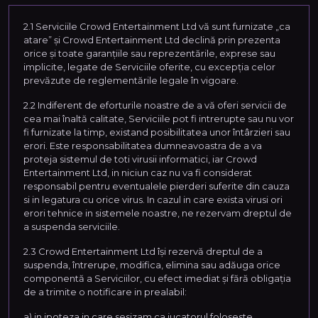
2.1 Serviciile Crowd Entertainment Ltd vă sunt furnizate „ca
atare” și Crowd Entertainment Ltd declină prin prezenta
orice și toate garanțiile sau reprezentările, exprese sau
implicite, legate de Serviciile oferite, cu excepția celor
prevăzute de reglementările legale în vigoare.
2.2 Indiferent de eforturile noastre de a vă oferi servicii de
cea mai înaltă calitate, Serviciile pot fi intrerupte sau nu vor
fi furnizate la timp, existand posibilitatea unor întârzieri sau
erori. Este responsabilitatea dumneavoastra de a va
proteja sistemul de toti virusii informatici, iar Crowd
Entertainment Ltd, in niciun caz nu va fi considerat
responsabil pentru eventualele pierderi suferite din cauza
si in legatura cu orice virus. In cazul in care exista virusi ori
erori tehnice in sistemele noastre, ne rezervam dreptul de
a suspenda serviciile.
2.3 Crowd Entertainment Ltd își rezervă dreptul de a
suspenda, întrerupe, modifica, elimina sau adăuga orice
componentă a Serviciilor, cu efect imediat și fără obligația
de a trimite o notificare in prealabil:
a) in ipoteza in care sesizam ca jucatorul foloseste