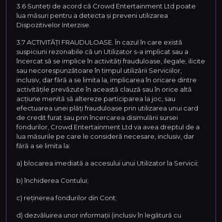
3.6 Sunteți de acord că Crowd Entertainment Ltd poate
lua măsuri pentru a detecta și preveni utilizarea
Dispozitivelor Interzise.
3.7 ACTIVITĂȚI FRAUDULOASE. În cazul în care există
suspiciuni rezonabile că un Utilizator s-a implicat sau a
încercat să se implice în activități frauduloase, ilegale, ilicite
sau necorespunzătoare în timpul utilizării Serviciilor,
inclusiv, dar fără a se limita la, implicarea în oricare dintre
activitățile prevăzute în această clauză sau în orice altă
acțiune menită să altereze participarea la joc, sau
efectuarea unei plăți frauduloase prin utilizarea unui card
de credit furat sau prin încercarea disimulării sursei
fondurilor, Crowd Entertainment Ltd va avea dreptul de a
lua măsurile pe care le consideră necesare, inclusiv, dar
fără a se limita la:
a) blocarea imediată a accesului unui Utilizator la Servicii;
b) închiderea Contului;
c) reținerea fondurilor din Cont;
d) dezvăluirea unor informații (inclusiv în legătură cu