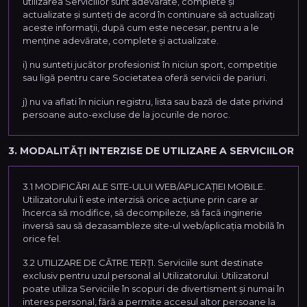
utilizarea Serviciilor sunt adevărate, complete și
actualizate și sunteți de acord în continuare să actualizați
aceste informații, după cum este necesar, pentru a le
menține adevărate, complete și actualizate.
i) nu sunteti jucător profesionist în niciun sport, competiție
sau ligă pentru care Societatea oferă servicii de pariuri.
j) nu va aflati în niciun registru, lista sau bază de date privind
persoane auto-excluse de la jocurile de noroc.
3. MODALITĂȚI INTERZISE DE UTILIZARE A SERVICIILOR
3.1 MODIFICĂRI ALE SITE-ULUI WEB/APLICAȚIEI MOBILE.
Utilizatorului îi este interzisă orice acțiune prin care ar
încerca să modifice, să decompileze, să facă inginerie
inversă sau să dezasambleze site-ul web/aplicația mobilă în
orice fel.
3.2 UTILIZARE DE CĂTRE TERȚI. Serviciile sunt destinate
exclusiv pentru uzul personal al Utilizatorului. Utilizatorul
poate utiliza Serviciile în scopuri de divertisment și numai în
interes personal, fără a permite accesul altor persoane la