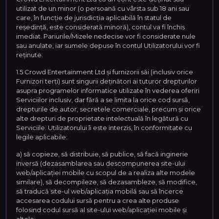
utilizat de un minor (o persoană cu vârsta sub 18 ani sau
care, în funcție de jurisdicția aplicabilă în statul de
reședință, este considerată minoră), contul va fi închis
imediat. Pariurile/Mizele nedecise vor fi considerate nule
sau anulate, iar sumele depuse în contul Utilizatorului vor fi
reținute.
1.5 Crowd Entertainment Ltd și furnizorii săi (inclusiv orice
Furnizori terți) sunt singurii deținători ai tuturor drepturilor
asupra programelor informatice utilizate în vederea oferiri
Serviciilor inclusiv, dar fără a se limita la orice cod sursă,
drepturile de autor, secretele comerciale, precum și orice
alte drepturi de proprietate intelectuală în legătură cu
Serviciile. Utilizatorului îi este interzis, în conformitate cu
legile aplicabile:
a) să copieze, să distribuie, să publice, să facă inginerie
inversă (dezasamblarea sau descompunerea site-ului
web/aplicației mobile cu scopul de a realiza alte modele
similare), să decompileze, să dezasambleze, să modifice,
să traducă site-ul web/aplicația mobilă sau să încerce
accesarea codului sursă pentru a crea alte produse
folosind codul sursă al site-ului web/aplicației mobile și