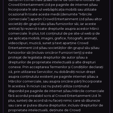
Crowd Entertainment Ltd pe paginile de internet și/sau
încorporate în site-ul web/aplicația mobilă sau utilizate
ocazional în toate aceste medii (denumite “Mărcile
comerciale”) aparțin Crowd Entertainment Ltd și/sau altor
societăți din grupul său și/sau furnizorilor săi, iar aceste
entitați își rezervă toate drepturile asupra acestor Mărci
comerciale. În plus, tot conținutul de pe site-ul web și de
pe aplicația mobilă, imagini, grafice, fotografii, animații,
videoclipuri, muzică, sunet și text aparține Crowd
Entertainment Ltd și/sau societăților din grupul său și/sau
furnizorilor săi (inclusiv oricăror Furnizori terți) și este
protejat de legislația drepturilor de autor și/sau a
drepturilor de proprietate intelectuală și alte drepturi
conexe. Prin acceptarea Termenilor și Condițiilor declarați
că, prin utilizarea Serviciilor, nu dobândiți niciun drept
asupra conținutului existent pe paginile internet și/sau a
Mărcilor comerciale, sau asupra oricărei părți încorporate
în acestea. În niciun caz nu puteți utiliza conținutul
disponibil pe paginile de internet și/sau Mărcile comerciale
fără acordul prealabil scris al Crowd Entertainment Ltd. În
plus, sunteți de acord să nu faceți nimic care să dăuneze
sau care ar putea dăuna drepturilor, inclusiv drepturilor de
proprietate intelectuală, deținute de Crowd