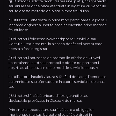
g) Utilizatorul solicită rambursarea unei plăți („chargeback”)
sau anulează orice plată efectuată în legătură cu Serviciile
sau foloseste metode de plata in mod fraudulos;
h) Utilizatorul alterează în orice mod participarea la joc sau
încearcă obținerea unor foloase necuvenite prind metode
frauduloase
i) Utilizatorul folosește www.cashpot.ro Serviciile sau
Contul cu rea-credință, în alt scop decât cel pentru care
acesta a fost înregistrat;
j) Utilizatorul abuzeaza de promoţiile oferite de Crowd
Entertainment Ltd sau promoţiile oferite de partenerii
noştri sau abuzeaza in orice mod de serviciilor noastre;
k) Utilizatorul încalcă Clauza 5, făcând declarații licențioase,
calomnioase sau ofensatoare în cadrul serviciului de chat,
sau
l) Utilizatorul încălcă oricare dintre garanțiile sau
declarațiile prevăzute în Clauza 4 de mai sus.
Prin simpla neexecutare sau încălcare a obligațiilor
mentionate mai sus, Utilizatorul se află de drept în