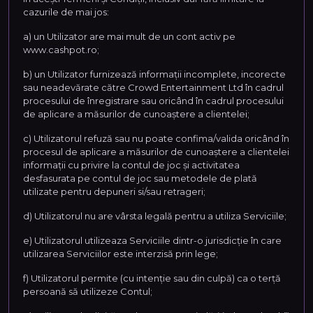
cazurile de mai jos:
a) un Utilizator are mai mult de un cont activ pe
www.cashpot.ro;
b) un Utilizator furnizează informații incomplete, incorecte
sau neadevărate către Crowd Entertainment Ltd în cadrul
procesului de înregistrare sau oricând în cadrul procesului
de aplicare a măsurilor de cunoaștere a clientelei;
c) Utilizatorul refuză sau nu poate confima/valida oricând în
procesul de aplicare a măsurilor de cunoaștere a clientelei
informații cu privire la contul de joc și activitatea
desfasurata pe contul de joc sau metodele de plată
utilizate pentru depuneri si/sau retrageri;
d) Utilizatorul nu are vârsta legală pentru a utiliza Serviciile;
e) Utilizatorul utilizeaza Serviciile dintr-o jurisdicție în care
utilizarea Serviciilor este interzisă prin lege;
f) Utilizatorul permite (cu intenție sau din culpă) ca o terță
persoană să utilizeze Contul;