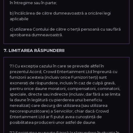
în întregime sau în parte;
b) încălcărea de către dumneavoastră a oricărei legi
aplicabile
c) utilizarea Contului de către o terță persoană cu sau fără
aprobarea dumneavoastră.
7. LIMITAREA RĂSPUNDERII
7.1 Cu excepția cazului în care se prevede altfel în
prezentul Acord, Crowd Entertainment Ltd împreună cu
furnizorii acesteia (inclusiv orice Furnizori terți) sunt
exonerați de răspundere, inclusiv în caz de culpă gravă,
pentru orice daune moratorii, compensatorii, cominatorii,
speciale, directe sau indirecte (inclusiv, dar fără a se limita
la daune în legătură cu pierderea unui beneficiu
nerealizat) care decurg din utilizarea (sau utilizarea
necorespunzătoare) a Serviciilor, chiar dacă Crowd
Entertainment Ltd ar fi putut avea cunoștință de
posibilitatea producerii unor astfel de daune.
7.2 Societatea nu poate fi trasă la răspundere în situația în