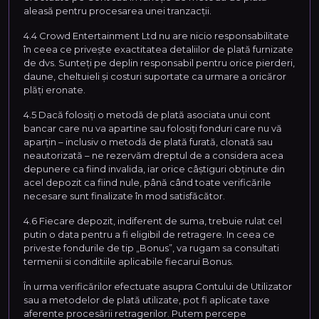
aleasă pentru procesarea unei tranzacții.
4.4 Crowd Entertainment Ltd nu are nicio responsabilitate
în ceea ce privește exactitatea detaliilor de plată furnizate
de dvs. Sunteți pe deplin responsabil pentru orice pierderi,
daune, cheltuieli și costuri suportate ca urmare a oricăror
plăți eronate.
4.5 Dacă folosiți o metodă de plată asociata unui cont
bancar care nu va apartine sau folosiți fonduri care nu vă
aparțin – inclusiv o metodă de plată furată, clonată sau
neautorizată – ne rezervăm dreptul de a considera acea
depunere ca fiind invalida, iar orice câștiguri obținute din
acel depozit ca fiind nule, până când toate verificările
necesare sunt finalizate în mod satisfăcător.
4.6 Fiecare depozit, indiferent de suma, trebuie rulat cel
putin o data pentru a fi eligibil de retragere. In ceea ce
priveste fondurile de tip „Bonus”, va rugam sa consultati
termenii si conditiile aplicabile fiecarui Bonus.
În urma verificărilor efectuate asupra Contului de Utilizator
sau a metodelor de plată utilizate, pot fi aplicate taxe
aferente procesării retragerilor. Putem percepe