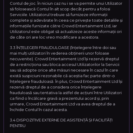
Contul de joc. În niciun caz nu i se va permite unui Utilizator
să folosească Contul în alt scop decât pentru a folosi
Serviciile. Utilizatorul trebuie să furnizeze informații
complete și adevărate în ceea ce privește toate detaliile și
informațiile furnizate către Crowd Entertainment Ltd, iar
Utilizatorul este obligat să actualizeze aceste informații ori
de câte ori are loc vreo modificare a acestora.
3.3 ÎNȚELEGERI FRAUDULOASE (înțelegere între doi sau
mai mulți utilizatori în vederea obținerii unor foloase
necuvenite). Crowd Entertainment Ltd își rezervă dreptul
de a restricționa sau bloca accesul Utilizatorilor la Servicii
sau să adopte orice alte măsuri necesare în cazul în care
există suspiciuni rezonabile că aceștia fac parte dintr-o
înțelegere frauduloasă. În plus, Crowd Entertainment Ltd își
rezervă dreptul de a considera orice înțelegere
frauduloasă sau tentativa la astfel de acțiuni între Utilizatori
ca fiind o încălcare gravă a prezentului acord și, prin
urmare, Crowd Entertainment Ltd va avea dreptul de a
închide Contul în cazul acesta.
3.4 DISPOZITIVE EXTERNE DE ASISTENȚĂ ȘI FACILITĂȚI
PENTRU