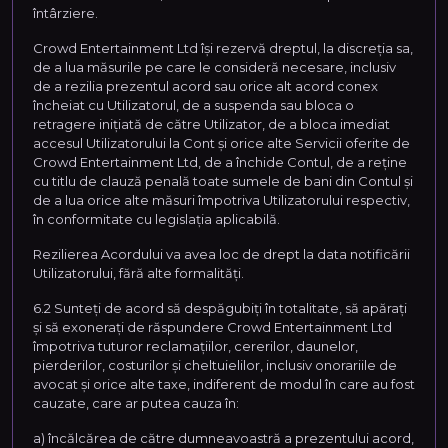
întârziere.
Crowd Entertainment Ltd își rezervă dreptul, la discreția sa,
de a lua măsurile pe care le consideră necesare, inclusiv
de a rezilia prezentul acord sau orice alt acord conex
încheiat cu Utilizatorul, de a suspenda sau bloca o
retragere inițiată de către Utilizator, de a bloca imediat
accesul Utilizatorului la Cont și orice alte Servicii oferite de
Crowd Entertainment Ltd, de a închide Contul, de a reține
cu titlu de clauză penală toate sumele de bani din Contul și
de a lua orice alte măsuri împotriva Utilizatorului respectiv,
în conformitate cu legislația aplicabilă.
Rezilierea Acordului va avea loc de drept la data notificării
Utilizatorului, fără alte formalități.
6.2 Sunteți de acord să despăgubiți în totalitate, să apărați
și să exonerați de răspundere Crowd Entertainment Ltd
împotriva tuturor reclamațiilor, cererilor, daunelor,
pierderilor, costurilor și cheltuielilor, inclusiv onorariile de
avocat și orice alte taxe, indiferent de modul în care au fost
cauzate, care ar putea cauza în:
a) încălcărea de către dumneavoastră a prezentului acord,