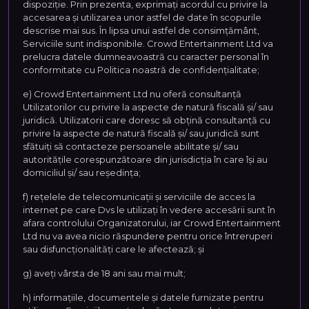
dispoziție. Prin prezenta, exprimați acordul cu privire la
accesarea și utilizarea unor astfel de date în scopurile
descrise mai sus. În lipsa unui astfel de consimțământ,
Serviciile sunt indisponibile. Crowd Entertainment Ltd va
prelucra datele dumneavoastră cu caracter personal în
conformitate cu Politica noastră de confidențialitate;
e) Crowd Entertainment Ltd nu oferă consultanță
Utilizatorilor cu privire la aspecte de natură fiscală și/ sau
juridică. Utilizatorii care doresc să obțină consultanță cu
privire la aspecte de natură fiscală și/ sau juridică sunt
sfătuiți să contacteze persoanele abilitate și/ sau
autoritățile corespunzătoare din jurisdicția în care își au
domiciliul și/ sau reședința;
f) rețelele de telecomunicații și serviciile de acces la
internet pe care Dvs le utilizați în vedere accesării sunt în
afara controlului Organizatorului, iar Crowd Entertainment
Ltd nu va avea nicio răspundere pentru orice întreruperi
sau disfuncționalități care le afectează; și
g) aveți vârsta de 18 ani sau mai mult;
h) informațiile, documentele și datele furnizate pentru