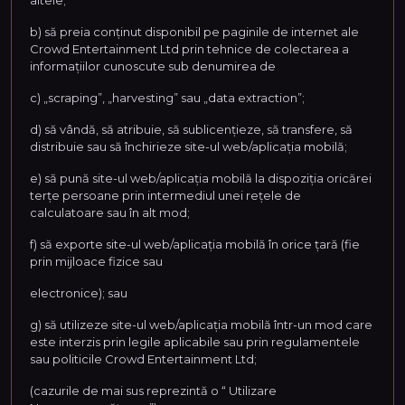
altele;
b) să preia conținut disponibil pe paginile de internet ale
Crowd Entertainment Ltd prin tehnice de colectarea a
informațiilor cunoscute sub denumirea de
c) „scraping”, „harvesting” sau „data extraction”;
d) să vândă, să atribuie, să sublicențieze, să transfere, să
distribuie sau să închirieze site-ul web/aplicația mobilă;
e) să pună site-ul web/aplicația mobilă la dispoziția oricărei
terțe persoane prin intermediul unei rețele de
calculatoare sau în alt mod;
f) să exporte site-ul web/aplicația mobilă în orice țară (fie
prin mijloace fizice sau
electronice); sau
g) să utilizeze site-ul web/aplicația mobilă într-un mod care
este interzis prin legile aplicabile sau prin regulamentele
sau politicile Crowd Entertainment Ltd;
(cazurile de mai sus reprezintă o “ Utilizare