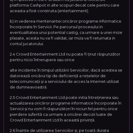
platforma Cashpot in alte scopuri decat cele pentru care
aceasta a fost construita (entertainment).
b) in vederea mentenantei oricăror programe informatice
încorporate în Servicii. Pe parcursul procesului in
eventualitatea unui potential castig, ca urmare a unei mize
plasate, acesta nu va fi validat, iar miza va fi returnata in
contul jucatorului.
2.4 Crowd Entertainment Ltd nu poate fi ținut răspunzător
pentru nicio întrerupere sau orice
alte incidente în timpul utilizării Serviciilor, dacă acestea se
datorează oricărui tip de deficiență a rețelelor de
telecomunicații și a serviciului de acces la Internet utilizat
de dumneavoastră.
2.5 Crowd Entertainment Ltd poate initia întreținerea sau
actualizarea oricăror programe informatice încorporate în
Servicii și nu vom fi răspunzători în niciun fel pentru orice
pierdere suferită ca urmare a oricărei decizii luate de
Crowd Entertainment Ltd în această privință.
2.6 Înainte de utilizarea Serviciilor și, pe toată durata