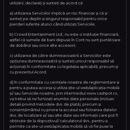
utilizării, declarați și sunteți de acord că:
a) utilizarea Serviciilor implică un risc financiar și că și
sunteți pe deplin și singurul responsabil pentru orice
pierderi suferite atunci când utilizați Serviciile;
b) Crowd Entertainment Ltd., nu este o instituție financiară,
astfel că sumele de bani depuse în Cont nu sunt purtătoare
de dobânzi sau orice alte accesorii;
c) utilizarea de către dumneavoastră a Serviciilor este
opțiunea dumneavoastră și sunteți unicul responsabil să
acționați în conformitate cu legislația aplicabilă, precum și
cu prezentul Acord;
d) în conformitate cu cerințele noastre de reglementare și
pentru a putea accesa și utiliza site-ul web/aplicația mobilă
și/ sau Serviciile noastre, prin intermediul www.cashpot.ro,
va trebui să ne furnizați anumite date personale (inclusiv
detalii privind metodele dvs. de plată), precum și
consimțământul cu privire la accesul sau folosirea datelor
dvs. de localizare și/ sau alte date sau informații care pot fi
obținute de la dispozitivul/ calculatorul dvs., pentru a
permite ca site-ul web/aplicația mobilă să vă fie puse la