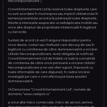
Necorespunzătoare”)
Crowd Entertainment Ltd își rezervă toate drepturile care
nu sunt acordate în mod expres sau implicit Utilizatorului în
temeiul prezentului acord și își păstrează toate drepturile,
titlurile și interesele asupra site-ul web/aplicația mobilă sau
orice alte drepturi de proprietate intelectuală în legătură
cu Serviciile.
Sunteți de acord că veți fi singurul răspunzător pentru
orice daune, costuri sau cheltuieli care decurg din sau în
legătură cu comiterea de către dumneavoastră a oricărei
Utilizări Necorespunzătoare. Aveți obligația să notificați
Crowd Entertainment Ltd de îndată ce luați la cunoștință
de comiterea de către orice persoană a oricărei Utilizări
Necorespunzătoare și ne veți oferi suport, împreună cu
toate informațiile de care dispuneți, în cadrul oricărei
investigații pe care o vom efectua pe baza sesizării
dumneavoastră.
1.6 Denumirea “Crowd Entertainment Ltd”, numele de
domeniu “www.cashpot.ro”
și orice alte mărci comerciale, mărci de servicii, semne,
denumiri comerciale și/sau nume de domenii folosite de