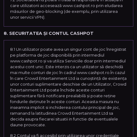
care utilizatorii accesează www.cashpot.ro prin eludarea
măsurilor de geo-blocking (de exemplu, prin utilizarea
unor servicii VPN).
8. SECURITATEA ȘI CONTUL CASHPOT
8.1 Un utilizator poate avea un singur cont de joc înregistrat
pe platforma de joc disponibilă prin intermediul
www.cashpot.ro și va utiliza Serviciile doar prin intermediul
acestui cont unic. Este interzis ca un utilizator să deschidă
mai multe conturi de joc în cadrul www.cashpot.ro.În cazul
în care Crowd Entertainment Ltd ia cunoștință de existența
unor conturi suplimentare deschise de un Utilizator, Crowd
Entertainment Ltd poate închide aceste conturi
suplimentare fără notificare prealabilă și poate reține
fondurile deținute în aceste conturi. Aceasta masura nu
inseamna implicit si inchiderea contului principal de joc,
ramanand la latitudinea Crowd Entertainment Ltd sa
decida asupra fiecarei situatii in functie de eventualele
daune provocate.
8.2 Contul va fi accesibil prin utilizarea unor credențiale