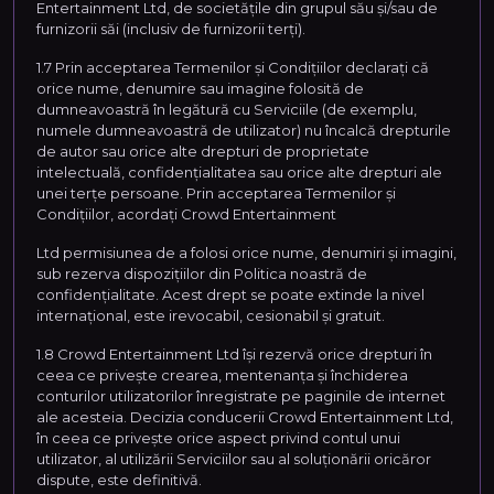
Entertainment Ltd, de societățile din grupul său și/sau de
furnizorii săi (inclusiv de furnizorii terți).
1.7 Prin acceptarea Termenilor și Condițiilor declarați că
orice nume, denumire sau imagine folosită de
dumneavoastră în legătură cu Serviciile (de exemplu,
numele dumneavoastră de utilizator) nu încalcă drepturile
de autor sau orice alte drepturi de proprietate
intelectuală, confidențialitatea sau orice alte drepturi ale
unei terțe persoane. Prin acceptarea Termenilor și
Condițiilor, acordați Crowd Entertainment
Ltd permisiunea de a folosi orice nume, denumiri și imagini,
sub rezerva dispozițiilor din Politica noastră de
confidențialitate. Acest drept se poate extinde la nivel
internațional, este irevocabil, cesionabil și gratuit.
1.8 Crowd Entertainment Ltd își rezervă orice drepturi în
ceea ce privește crearea, mentenanța și închiderea
conturilor utilizatorilor înregistrate pe paginile de internet
ale acesteia. Decizia conducerii Crowd Entertainment Ltd,
în ceea ce privește orice aspect privind contul unui
utilizator, al utilizării Serviciilor sau al soluționării oricăror
dispute, este definitivă.