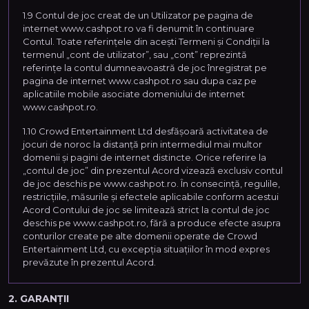
1.9 Contul de joc creat de un Utilizator pe pagina de
internet www.cashpot.ro va fi denumit în continuare
Contul. Toate referințele din acești Termeni și Condiții la
termenul „cont de utilizator”, sau „cont” reprezintă
referințe la contul dumneavoastră de joc înregistrat pe
pagina de internet www.cashpot.ro sau dupa caz pe
aplicatiile mobile asociate domeniului de internet
www.cashpot.ro.
1.10 Crowd Entertainment Ltd desfășoară activitatea de
jocuri de noroc la distanță prin intermediul mai multor
domenii și pagini de internet distincte. Orice referire la
„contul de joc” din prezentul Acord vizează exclusiv contul
de joc deschis pe www.cashpot.ro. În consecință, regulile,
restricțiile, măsurile și efectele aplicabile conform acestui
Acord Contului de joc se limitează strict la contul de joc
deschis pe www.cashpot.ro, fără a produce efecte asupra
conturilor create pe alte domenii operate de Crowd
Entertainment Ltd, cu excepția situațiilor în mod expres
prevăzute în prezentul Acord.
2. GARANȚII