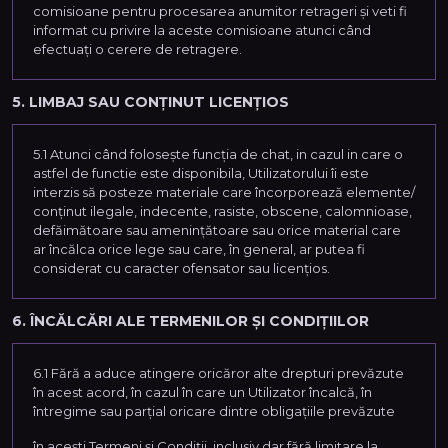
comisioane pentru procesarea anumitor retrageri și veti fi
informat cu privire la aceste comisioane atunci când
efectuați o cerere de retragere.
5. LIMBAJ SAU CONȚINUT LICENȚIOS
5.1 Atunci când folosește funcția de chat, in cazul in care o
astfel de functie este disponibila, Utilizatorului îi este
interzis să posteze materiale care încorporează elemente/
conținut ilegale, indecente, rasiste, obscene, calomnioase,
defăimătoare sau amenințătoare sau orice material care
ar încălca orice lege sau care, în general, ar putea fi
considerat cu caracter ofensator sau licențios.
6. ÎNCĂLCĂRI ALE TERMENILOR ȘI CONDIȚIILOR
6.1 Fără a aduce atingere oricăror alte drepturi prevăzute
în acest acord, în cazul în care un Utilizator încalcă, în
întregime sau parțial oricare dintre obligațiile prevăzute
în acești Termeni și Condiții, inclusiv dar fără limitare la