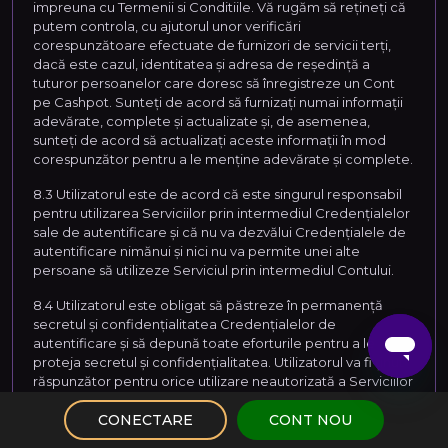
impreuna cu Termenii si Conditiile. Vă rugăm să rețineți că
putem controla, cu ajutorul unor verificări
corespunzătoare efectuate de furnizori de servicii terți,
dacă este cazul, identitatea și adresa de reședință a
tuturor persoanelor care doresc să înregistreze un Cont
pe Cashpot. Sunteți de acord să furnizați numai informații
adevărate, complete și actualizate și, de asemenea,
sunteți de acord să actualizați aceste informații în mod
corespunzător pentru a le menține adevărate și complete.
8.3 Utilizatorul este de acord că este singurul responsabil
pentru utilizarea Serviciilor prin intermediul Credențialelor
sale de autentificare și că nu va dezvălui Credențialele de
autentificare nimănui și nici nu va permite unei alte
persoane să utilizeze Serviciul prin intermediul Contului.
8.4 Utilizatorul este obligat să păstreze în permanență
secretul și confidențialitatea Credențialelor de
autentificare și să depună toate eforturile pentru a le
proteja secretul și confidențialitatea. Utilizatorul va fi ținut
răspunzător pentru orice utilizare neautorizată a Serviciilor
prin intermediul Credențialele de autentificare.
CONECTARE
CONT NOU
8.5 Este obligația dumneavoastră să vă asigurați că toate