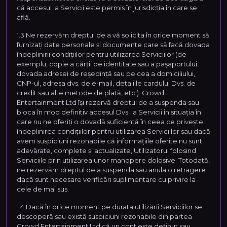
că accesul la Servicii este permis în jurisdicția în care se
află.
1.3 Ne rezervăm dreptul de a vă solicita în orice moment să
furnizați date personale și documente care să facă dovada
îndeplinirii condițiilor pentru utilizarea Serviciilor (de
exemplu, copie a cărții de identitate sau a pașaportului,
dovada adresei de reședință sau pe cea a domiciliului,
CNP-ul, adresa dvs. de e-mail, detaliile cardului Dvs. de
credit sau alte metode de plată, etc.). Crowd
Entertainment Ltd își rezervă dreptul de a suspenda sau
bloca în mod definitiv accesul Dvs. la Servicii în situația în
care nu ne oferiți o dovadă suficientă în ceea ce privește
îndeplinirea condițiilor pentru utilizarea Serviciilor sau dacă
avem suspiciuni rezonabile că informațiile oferite nu sunt
adevărate, complete și actualizate, Utilizatorul folosind
Serviciile prin utilizarea unor manopere dolosive. Totodată,
ne rezervăm dreptul de a suspenda sau anula o retragere
dacă sunt necesare verificări suplimentare cu privire la
cele de mai sus.
1.4 Dacă în orice moment pe durata utilizării Serviciilor se
descoperă sau există suspiciuni rezonabile din partea
Crowd Entertainment Ltd că un cont este deținut sau