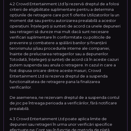
4.2 Crowd Entertainment Ltd își rezervă dreptul de a folosi
criterii de eligibilitate suplimentare pentru a determina
opțiunile de retragere care pot fi oferite Utilizatorilor la un
moment dat sau pentru autorizarea prealabilă a acestor
operațiuni. Înțelegeți și sunteti de acord ca unele depuneri
sau retrageri să dureze mai mult dacă sunt necesare
verificari suplimentare în conformitate cu politicile de
prevenire şi combatere a spălării banilor şi finanţării
terorismului și/sau procedurile interne ale companiei,
înainte de prelucrarea retragerilor sau a depunerilor.
Totodată, înțelegeți și sunteți de acord că în aceste cazuri
putem suspenda sau anula o retragere. In cazul in care a
fost dispusa oricare dintre aceste masuri, Crowd
Entertainment Ltd isi rezerva dreptul de a suspenda
functionalitatea de retragere pana la finalizarea
verificarilor.
De asemenea, ne rezervam dreptul de a suspenda contul
de joc pe întreaga perioada a verificărilor, fără notificare
prealabilă.
4.3 Crowd Entertainment Ltd poate aplica limite de
depuneri sau retrageri în urma unor verificări specifice
efectuate pe Cont sau în funcție de metoda de plată