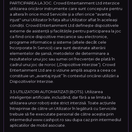
PARTICIPAREA LA JOC. Crowd Entertainment Ltd interzice
utilizarea oricăror instrumente care sunt concepute pentru
a altera în orice mod Serviciile și a oferi orice "avantaj
injust" unui Utilizator în fața altui Utilizator aflat în aceleași
condiții. Crowd Entertainment Ltd definește dispozitivele
externe de asistență și facilitățile pentru participarea la joc
ca fiind orice dispozitive mecanice sau electronice,
programe informatice și sisteme (altele decât cele
încorporate în Servicii) care sunt destinate alterării
elementelor de șansă, metodelor de determinare a
rezultatelor unui joc sau sumei ori frecvenței de plată în
cadrul unui joc de noroc („Dispozitive Interzise”). Crowd
Entertainment Ltd are o viziune amplă asupra a ceea ce
constituie un „avantaj injust” în contextul oricărei utilizări a
Dispozitivelor Interzise.
3.5 UTILIZATORI AUTOMATIZAȚI (BOTS). Utilizarea
inteligenței artificiale, incluzând, dar fără a se limita la
utilizarea unor roboți este strict interzisă. Toate acțiunile
întreprinse de către un Utilizator în legătură cu Serviciile
trebuie să fie executate personal de către aceștia prin
intermediul www.cashpot.ro sau dupa caz prin intermediul
aplicatiilor de mobil asociate.