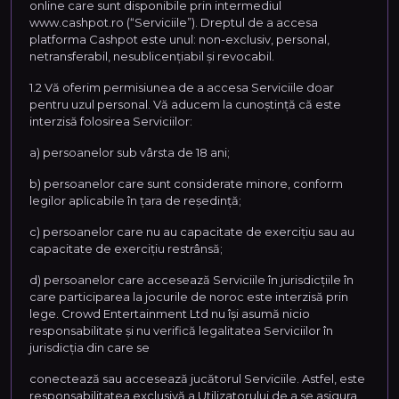
online care sunt disponibile prin intermediul
www.cashpot.ro (“Serviciile”). Dreptul de a accesa
platforma Cashpot este unul: non-exclusiv, personal,
netransferabil, nesublicențiabil și revocabil.
1.2 Vă oferim permisiunea de a accesa Serviciile doar
pentru uzul personal. Vă aducem la cunoștință că este
interzisă folosirea Serviciilor:
a) persoanelor sub vârsta de 18 ani;
b) persoanelor care sunt considerate minore, conform
legilor aplicabile în țara de reședință;
c) persoanelor care nu au capacitate de exercițiu sau au
capacitate de exercițiu restrânsă;
d) persoanelor care accesează Serviciile în jurisdicțiile în
care participarea la jocurile de noroc este interzisă prin
lege. Crowd Entertainment Ltd nu își asumă nicio
responsabilitate și nu verifică legalitatea Serviciilor în
jurisdicția din care se
conectează sau accesează jucătorul Serviciile. Astfel, este
responsabilitatea exclusivă a Utilizatorului de a se asigura