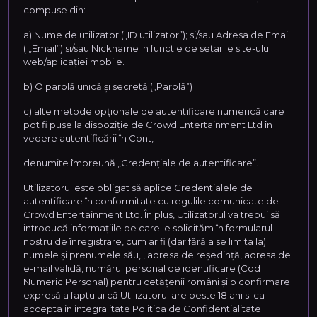
compuse din:
a) Nume de utilizator („ID utilizator”); si/sau Adresa de Email
( „Email”) si/sau Nickname in functie de setarile site-ului
web/aplicației mobile.
b) O parolă unică și secretă („Parolă”)
c) alte metode opționale de autentificare numerică care
pot fi puse la dispoziție de Crowd Entertainment Ltd în
vedere autentificării în Cont,
denumite împreună „Credențiale de autentificare”.
Utilizatorul este obligat să aplice Credentialele de
autentificare în conformitate cu regulile comunicate de
Crowd Entertainment Ltd. În plus, Utilizatorul va trebui să
introducă informațiile pe care le solicităm în formularul
nostru de înregistrare, cum ar fi (dar fără a se limita la)
numele și prenumele său, , adresa de reședință, adresa de
e-mail validă, numărul personal de identificare (Cod
Numeric Personal) pentru cetățenii români și o confirmare
expresă a faptului că Utilizatorul are peste 18 ani si ca
accepta in integralitate Politica de Confidentialitate