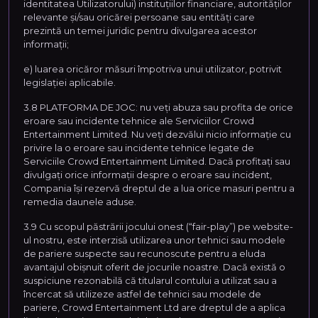
identitatea Utilizatorului) instituțiilor financiare, autorităților
relevante și/sau oricărei persoane sau entități care
prezintă un temei juridic pentru divulgarea acestor
informații;
e) luarea oricăror măsuri împotriva unui utilizator, potrivit
legislației aplicabile.
3.8 PLATFORMA DE JOC: nu veți abuza sau profita de orice
eroare sau incidente tehnice ale Serviciilor Crowd
Entertainment Limited. Nu veți dezvălui nicio informație cu
privire la o eroare sau incidente tehnice legate de
Serviciile Crowd Entertainment Limited. Dacă profitați sau
divulgați orice informații despre o eroare sau incident,
Compania își rezervă dreptul de a lua orice masuri pentru a
remedia daunele aduse.
3.9 Cu scopul păstrării jocului onest (“fair-play”) pe website-
ul nostru, este interzisă utilizarea unor tehnici sau modele
de pariere suspecte sau recunoscute pentru a eluda
avantajul obișnuit oferit de jocurile noastre. Dacă există o
suspiciune rezonabilă că titularul contului a utilizat sau a
încercat să utilizeze astfel de tehnici sau modele de
pariere, Crowd Entertainment Ltd are dreptul de a aplica