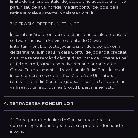
limite de pariere contului de joc, de a nu accepta anumite
pariuri sau de a vă închide imediat contul de joc și de a
reține sumele existente în balanța Contului.
3.10 ERORI SI DEFECTIUNI TEHNICE
În cazul oricăror erori sau defecțiuni tehnice ale produselor
software incluse în Serviciile oferite de Crowd
Entertainment Ltd, toate jocurile și rundele de joc vor fi
declarate nule. În cazul în care Contul de joc a fost creditat
cu sume reprezentând câștiguri rezultate ca urmare a unei
astfel de erori, suma respectivă rămâne proprietatea
Crowd Entertainment Ltd și va fi anulată din Cont. În cazul
în care eroarea este identificată după ce Utilizatorul a
retras sumele din Contul de joc, suma plătită Utilizatorului
va fi restituită la solicitarea Crowd Entertainment Ltd.
4. RETRAGEREA FONDURILOR
4.1 Retragerea fondurilor din Cont se poate realiza
conform legislatiei in vigoare cat si a procedurilor noastre
interne.