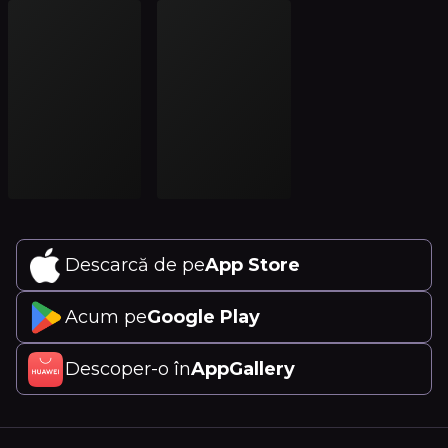
Descarcă de pe
App Store
Acum pe
Google Play
Descoper-o în
AppGallery