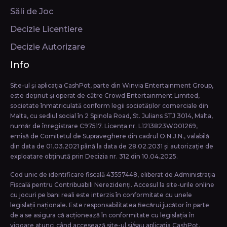
Săli de Joc
Decizie Licentiere
Decizie Autorizare
Info
Site-ul și aplicația CashPot, parte din Winvia Entertainment Group,
este deținut și operat de către Crowd Entertainment Limited,
societate înmatriculată conform legii societăţilor comerciale din
Malta, cu sediul social în 2 Spinola Road, St. Julians STJ 3014, Malta,
număr de înregistrare C97517. Licența nr. L1213823W001269,
emisă de Comitetul de Supraveghere din cadrul O.N.J.N., valabilă
din data de 01.03.2021 până la data de 28.02.2031 și autorizație de
exploatare obținută prin Decizia nr. 312 din 10.04.2025.
Cod unic de identificare fiscală 43557448, eliberat de Administrația
Fiscală pentru Contribuabili Nerezidenți. Accesul la site-urile online
cu jocuri pe bani reali este interzis în conformitate cu unele
legislații naționale. Este responsabilitatea fiecărui jucător în parte
de a se asigura că acționează în conformitate cu legislația în
vigoare atunci când accesează site-ul și/sau aplicația CashPot.