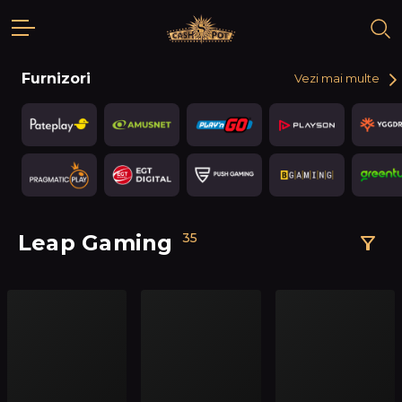
Furnizori
Vezi mai multe
Leap Gaming
35