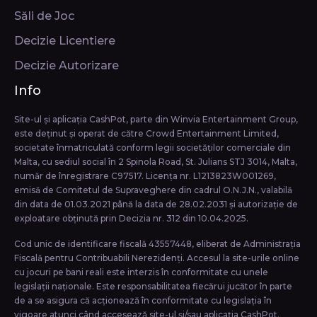
Săli de Joc
Decizie Licentiere
Decizie Autorizare
Info
Site-ul și aplicația CashPot, parte din Winvia Entertainment Group,
este deținut și operat de către Crowd Entertainment Limited,
societate înmatriculată conform legii societăţilor comerciale din
Malta, cu sediul social în 2 Spinola Road, St. Julians STJ 3014, Malta,
număr de înregistrare C97517. Licența nr. L1213823W001269,
emisă de Comitetul de Supraveghere din cadrul O.N.J.N., valabilă
din data de 01.03.2021 până la data de 28.02.2031 și autorizație de
exploatare obținută prin Decizia nr. 312 din 10.04.2025.
Cod unic de identificare fiscală 43557448, eliberat de Administrația
Fiscală pentru Contribuabili Nerezidenți. Accesul la site-urile online
cu jocuri pe bani reali este interzis în conformitate cu unele
legislații naționale. Este responsabilitatea fiecărui jucător în parte
de a se asigura că acționează în conformitate cu legislația în
vigoare atunci când accesează site-ul și/sau aplicația CashPot.