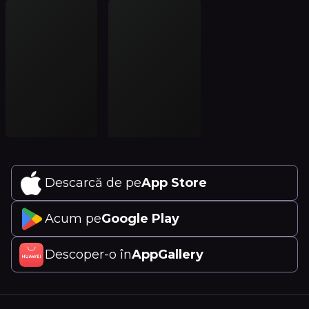
Descarcă de pe
App Store
Acum pe
Google Play
Descoper-o în
AppGallery