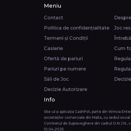
Meniu
Contact
Despre
Politica de confidențialitate
Joc re
Termeni și Condiții
Întrebă
Casierie
Cum fo
Ofertă de pariuri
Regula
Pariuri pe numere
Regula
Săli de Joc
Decizie
Decizie Autorizare
Info
Site-ul și aplicația CashPot, parte din Winvia En
societăţilor comerciale din Malta, cu sediul soci
Comitetul de Supraveghere din cadrul O.N.J.N., val
10.04.2025.