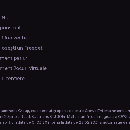
 Noi
sponsabil
ri frecvente
losești un Freebet
ment pariuri
ment Jocuri Virtuale
 Licentiere
tertainment Group, este deținut și operat de către Crowd Entertainment Li
al în 2 Spinola Road, St. Julians STJ 3014, Malta, număr de înregistrare C9
abilă din data de 01.03.2021 până la data de 28.02.2031 și autorizație de e