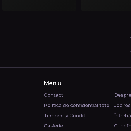
Meniu
Contact
Despre
Politica de confidențialitate
Joc re
Termeni și Condiții
Întrebă
Casierie
Cum fo