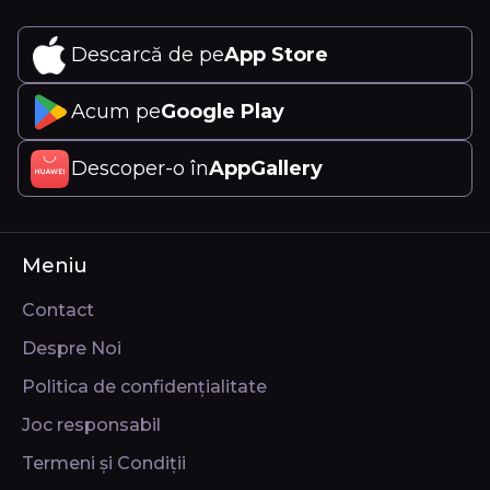
Descarcă de pe
App Store
Acum pe
Google Play
Descoper-o în
AppGallery
Meniu
Contact
Despre Noi
Politica de confidențialitate
Joc responsabil
Termeni și Condiții