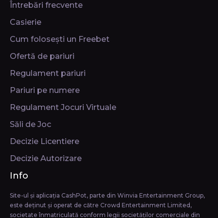
Întrebări frecvente
Casierie
Cum folosești un Freebet
Ofertă de pariuri
Regulament pariuri
Pariuri pe numere
Regulament Jocuri Virtuale
Săli de Joc
Decizie Licentiere
Decizie Autorizare
Info
Site-ul și aplicația CashPot, parte din Winvia Entertainment Group,
este deținut și operat de către Crowd Entertainment Limited,
societate înmatriculată conform legii societăţilor comerciale din