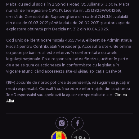
Malta, cu sediul social în 2 Spinola Road, St. Julians STJ 3014, Malta,
număr de înregistrare C97517. Licența nr. L1213823W001269,
emisă de Comitetul de Supraveghere din cadrul O.N.J.N., valabilă
din data de 01.03.2021 până la data de 28.02.2031 și autorizație de
exploatare obținută prin Decizia nr. 312 din 10.04.2025.
Cod unic de identificare fiscală 43557448, eliberat de Administrația
Fiscală pentru Contribuabili Nerezidenți. Accesul la site-urile online
cu jocuri pe bani reali este interzis în conformitate cu unele
legislații naționale. Este responsabilitatea fiecărui jucător în parte
de a se asigura că acționează în conformitate cu legislația în
vigoare atunci când accesează site-ul și/sau aplicația CashPot.
(18+)
Jocurile de noroc pot crea dependență, vă rugăm să jucați în
mod responsabil. Consultă cu încredere informațiile din secțiunea
Joc Responsabil sau apelează la ajutor de specialitate aici:
Clinica
Aliat
.