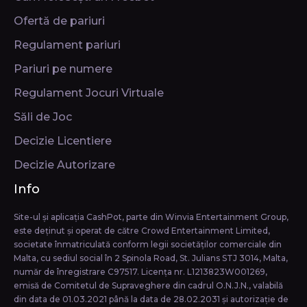
Ofertă de pariuri
Regulament pariuri
Pariuri pe numere
Regulament Jocuri Virtuale
Săli de Joc
Decizie Licentiere
Decizie Autorizare
Info
Site-ul și aplicația CashPot, parte din Winvia Entertainment Group,
este deținut și operat de către Crowd Entertainment Limited,
societate înmatriculată conform legii societăţilor comerciale din
Malta, cu sediul social în 2 Spinola Road, St. Julians STJ 3014, Malta,
număr de înregistrare C97517. Licența nr. L1213823W001269,
emisă de Comitetul de Supraveghere din cadrul O.N.J.N., valabilă
din data de 01.03.2021 până la data de 28.02.2031 și autorizație de