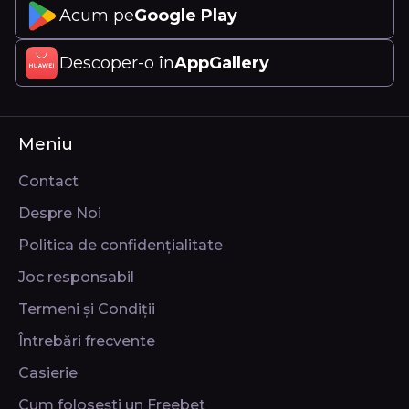
Acum pe
Google Play
Descoper-o în
AppGallery
Meniu
Contact
Despre Noi
Politica de confidențialitate
Joc responsabil
Termeni și Condiții
Întrebări frecvente
Casierie
Cum folosești un Freebet