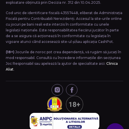
exploatare obținută prin Decizia nr. 312 din 10.04.2025.
Cod unic de identificare fiscală 43557448, eliberat de Administrația
Fiscală pentru Contribuabili Nerezidenți. Accesul la site-urile online
cu jocuri pe bani reali este interzis în conformitate cu unele
legislații naționale. Este responsabilitatea fiecărui jucător în parte
de a se asigura că acționează în conformitate cu legislația în
vigoare atunci când accesează site-ul și/sau aplicația CashPot.
(18+)
Jocurile de noroc pot crea dependență, vă rugăm să jucați în
mod responsabil. Consultă cu încredere informațiile din secțiunea
Joc Responsabil sau apelează la ajutor de specialitate aici:
Clinica
Aliat
.