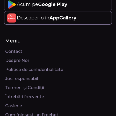
Acum pe
Google Play
Descoper-o în
AppGallery
Meniu
Contact
Despre Noi
Politica de confidențialitate
Joc responsabil
Termeni și Condiții
Întrebări frecvente
Casierie
Cum folosești un Freebet