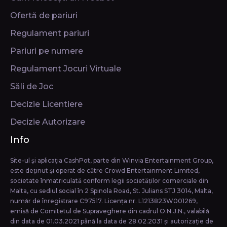
Ofertă de pariuri
Regulament pariuri
Pariuri pe numere
Regulament Jocuri Virtuale
Săli de Joc
Decizie Licentiere
Decizie Autorizare
Info
Site-ul și aplicația CashPot, parte din Winvia Entertainment Group,
este deținut și operat de către Crowd Entertainment Limited,
societate înmatriculată conform legii societăţilor comerciale din
Malta, cu sediul social în 2 Spinola Road, St. Julians STJ 3014, Malta,
număr de înregistrare C97517. Licența nr. L1213823W001269,
emisă de Comitetul de Supraveghere din cadrul O.N.J.N., valabilă
din data de 01.03.2021 până la data de 28.02.2031 și autorizație de