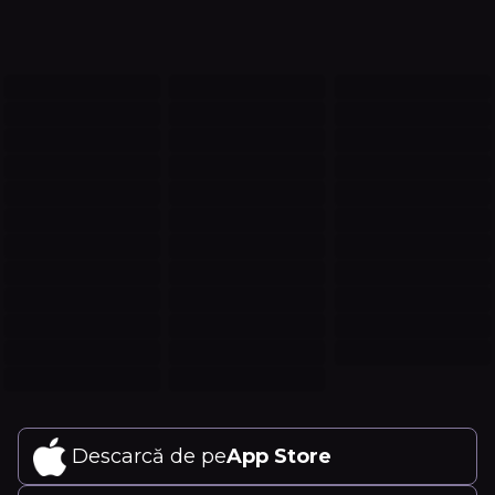
Descarcă de pe
App Store