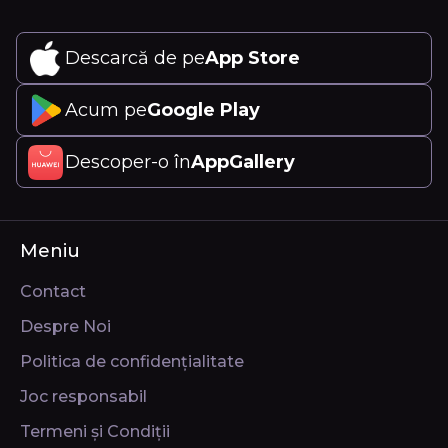
Descarcă de pe
App Store
Acum pe
Google Play
Descoper-o în
AppGallery
Meniu
Contact
Despre Noi
Politica de confidențialitate
Joc responsabil
Termeni și Condiții