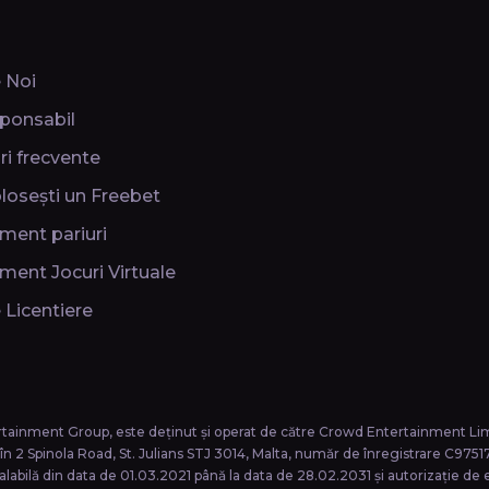
 Noi
sponsabil
ri frecvente
losești un Freebet
ment pariuri
ment Jocuri Virtuale
 Licentiere
tertainment Group, este deținut și operat de către Crowd Entertainment Li
al în 2 Spinola Road, St. Julians STJ 3014, Malta, număr de înregistrare C9
abilă din data de 01.03.2021 până la data de 28.02.2031 și autorizație de e