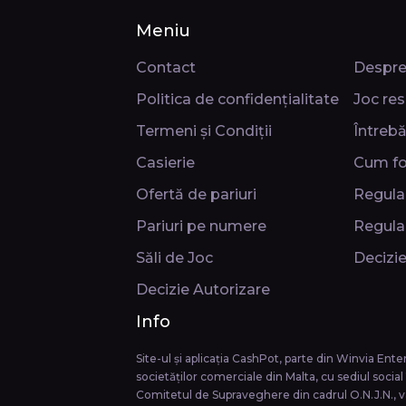
Meniu
Contact
Despre
Politica de confidențialitate
Joc re
Termeni și Condiții
Întrebă
Casierie
Cum fo
Ofertă de pariuri
Regula
Pariuri pe numere
Regula
Săli de Joc
Decizie
Decizie Autorizare
Info
Site-ul și aplicația CashPot, parte din Winvia En
societăţilor comerciale din Malta, cu sediul soci
Comitetul de Supraveghere din cadrul O.N.J.N., val