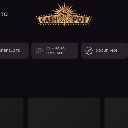
OTO
CUMPĂRĂ
UPERSLOTS
JOCURI NOI
SPECIALE