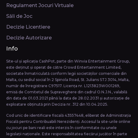
Regulament Jocuri Virtuale
Săli de Joc
Decizie Licentiere
Decizie Autorizare
Info
Site-ul și aplicația CashPot, parte din Winvia Entertainment Group,
este deținut și operat de către Crowd Entertainment Limited,
societate înmatriculată conform legii societăţilor comerciale din
Malta, cu sediul social în 2 Spinola Road, St. Julians STJ 3014, Malta,
număr de înregistrare C97517. Licența nr. L1213823W001269,
emisă de Comitetul de Supraveghere din cadrul O.N.J.N., valabilă
din data de 01.03.2021 până la data de 28.02.2031 și autorizație de
exploatare obținută prin Decizia nr. 312 din 10.04.2025.
Cod unic de identificare fiscală 43557448, eliberat de Administrația
Fiscală pentru Contribuabili Nerezidenți. Accesul la site-urile online
cu jocuri pe bani reali este interzis în conformitate cu unele
legislații naționale. Este responsabilitatea fiecărui jucător în parte