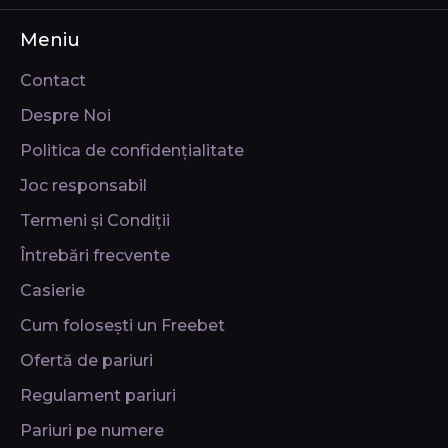
Meniu
Contact
Despre Noi
Politica de confidențialitate
Joc responsabil
Termeni și Condiții
Întrebări frecvente
Casierie
Cum folosești un Freebet
Ofertă de pariuri
Regulament pariuri
Pariuri pe numere