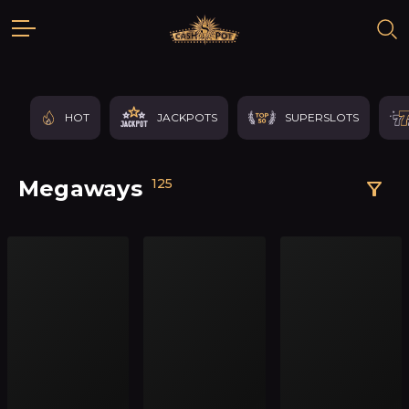
HOT
JACKPOTS
SUPERSLOTS
Megaways
125