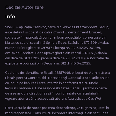
Decizie Autorizare
Info
Site-ul și aplicația CashPot, parte din Winvia Entertainment Group,
este deținut și operat de către Crowd Entertainment Limited,
societate înmatriculată conform legii societăţilor comerciale din
Malta, cu sediul social în 2 Spinola Road, St. Julians STJ 3014, Malta,
număr de înregistrare C97517. Licența nr. L1213823W001269,
emisă de Comitetul de Supraveghere din cadrul O.N.J.N., valabilă
din data de 01.03.2021 până la data de 28.02.2031 și autorizație de
exploatare obținută prin Decizia nr. 312 din 10.04.2025.
Cod unic de identificare fiscală 43557448, eliberat de Administrația
Fiscală pentru Contribuabili Nerezidenți. Accesul la site-urile online
cu jocuri pe bani reali este interzis în conformitate cu unele
legislații naționale. Este responsabilitatea fiecărui jucător în parte
de a se asigura că acționează în conformitate cu legislația în
vigoare atunci când accesează site-ul și/sau aplicația CashPot.
(18+)
Jocurile de noroc pot crea dependență, vă rugăm să jucați în
mod responsabil. Consultă cu încredere informațiile din secțiunea