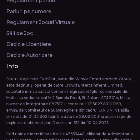
Regulament pariuri
Pariuri pe numere
Regulament Jocuri Virtuale
Săli de Joc
Decizie Licentiere
Decizie Autorizare
Info
Site-ul și aplicația CashPot, parte din Winvia Entertainment Group,
este deținut și operat de către Crowd Entertainment Limited,
societate înmatriculată conform legii societăţilor comerciale din
Malta, cu sediul social în 2 Spinola Road, St. Julians STJ 3014, Malta,
număr de înregistrare C97517. Licența nr. L1213823W001269,
emisă de Comitetul de Supraveghere din cadrul O.N.J.N., valabilă
din data de 01.03.2021 până la data de 28.02.2031 și autorizație de
exploatare obținută prin Decizia nr. 312 din 10.04.2025.
Cod unic de identificare fiscală 43557448, eliberat de Administrația