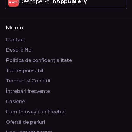
Descoper-o în
AppGallery
Meniu
Contact
Despre Noi
Politica de confidențialitate
Joc responsabil
Termeni și Condiții
Întrebări frecvente
Casierie
Cum folosești un Freebet
Ofertă de pariuri