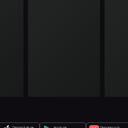
Descarcă de pe
Acum pe
Descoper-o în