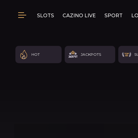
SLOTS
CAZINO LIVE
SPORT
L
HOT
JACKPOTS
S