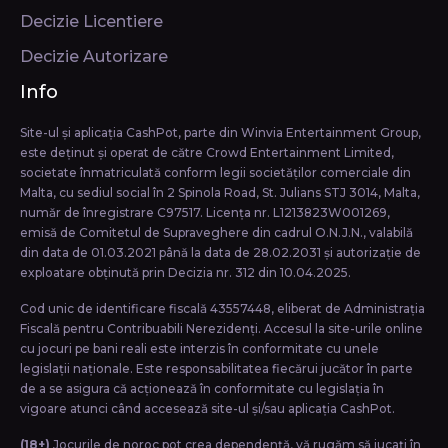
Decizie Licentiere
Decizie Autorizare
Info
Site-ul și aplicația CashPot, parte din Winvia Entertainment Group,
este deținut și operat de către Crowd Entertainment Limited,
societate înmatriculată conform legii societăţilor comerciale din
Malta, cu sediul social în 2 Spinola Road, St. Julians STJ 3014, Malta,
număr de înregistrare C97517. Licența nr. L1213823W001269,
emisă de Comitetul de Supraveghere din cadrul O.N.J.N., valabilă
din data de 01.03.2021 până la data de 28.02.2031 și autorizație de
exploatare obținută prin Decizia nr. 312 din 10.04.2025.
Cod unic de identificare fiscală 43557448, eliberat de Administrația
Fiscală pentru Contribuabili Nerezidenți. Accesul la site-urile online
cu jocuri pe bani reali este interzis în conformitate cu unele
legislații naționale. Este responsabilitatea fiecărui jucător în parte
de a se asigura că acționează în conformitate cu legislația în
vigoare atunci când accesează site-ul și/sau aplicația CashPot.
(18+)
Jocurile de noroc pot crea dependență, vă rugăm să jucați în