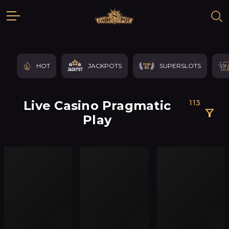
HOT
JACKPOTS
SUPERSLOTS
Live Casino Pragmatic
113
Play