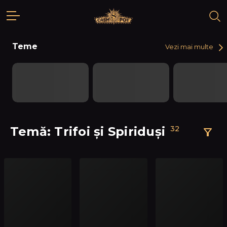
Teme
Vezi mai multe
Temă: Trifoi și Spiriduși
32