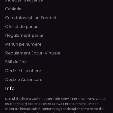
Întrebări frecvente
Casierie
Cum folosești un Freebet
Ofertă de pariuri
Regulament pariuri
Pariuri pe numere
Regulament Jocuri Virtuale
Săli de Joc
Decizie Licentiere
Decizie Autorizare
Info
Site-ul și aplicația CashPot, parte din Winvia Entertainment Group,
este deținut și operat de către Crowd Entertainment Limited,
societate înmatriculată conform legii societăţilor comerciale din