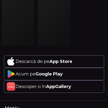
Descarcă de pe
App Store
Acum pe
Google Play
Descoper-o în
AppGallery
Meniu