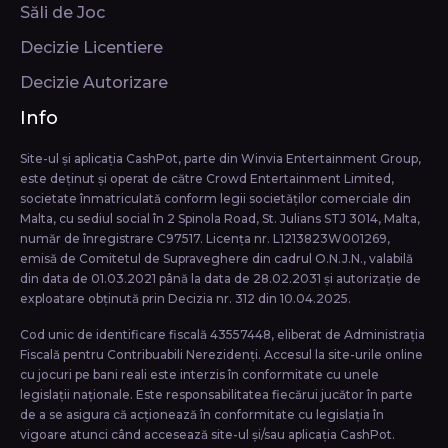
Săli de Joc
Decizie Licentiere
Decizie Autorizare
Info
Site-ul și aplicația CashPot, parte din Winvia Entertainment Group,
este deținut și operat de către Crowd Entertainment Limited,
societate înmatriculată conform legii societăţilor comerciale din
Malta, cu sediul social în 2 Spinola Road, St. Julians STJ 3014, Malta,
număr de înregistrare C97517. Licența nr. L1213823W001269,
emisă de Comitetul de Supraveghere din cadrul O.N.J.N., valabilă
din data de 01.03.2021 până la data de 28.02.2031 și autorizație de
exploatare obținută prin Decizia nr. 312 din 10.04.2025.
Cod unic de identificare fiscală 43557448, eliberat de Administrația
Fiscală pentru Contribuabili Nerezidenți. Accesul la site-urile online
cu jocuri pe bani reali este interzis în conformitate cu unele
legislații naționale. Este responsabilitatea fiecărui jucător în parte
de a se asigura că acționează în conformitate cu legislația în
vigoare atunci când accesează site-ul și/sau aplicația CashPot.