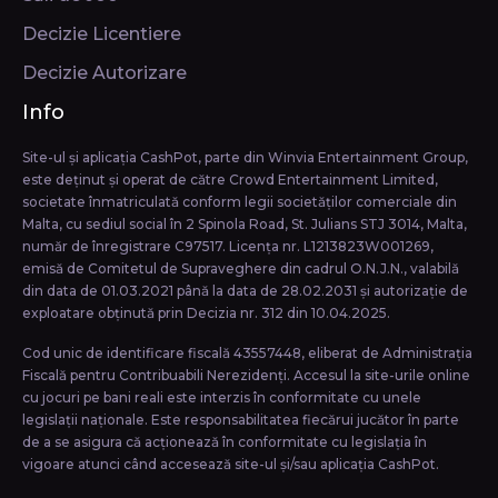
Decizie Licentiere
Decizie Autorizare
Info
Site-ul și aplicația CashPot, parte din Winvia Entertainment Group,
este deținut și operat de către Crowd Entertainment Limited,
societate înmatriculată conform legii societăţilor comerciale din
Malta, cu sediul social în 2 Spinola Road, St. Julians STJ 3014, Malta,
număr de înregistrare C97517. Licența nr. L1213823W001269,
emisă de Comitetul de Supraveghere din cadrul O.N.J.N., valabilă
din data de 01.03.2021 până la data de 28.02.2031 și autorizație de
exploatare obținută prin Decizia nr. 312 din 10.04.2025.
Cod unic de identificare fiscală 43557448, eliberat de Administrația
Fiscală pentru Contribuabili Nerezidenți. Accesul la site-urile online
cu jocuri pe bani reali este interzis în conformitate cu unele
legislații naționale. Este responsabilitatea fiecărui jucător în parte
de a se asigura că acționează în conformitate cu legislația în
vigoare atunci când accesează site-ul și/sau aplicația CashPot.