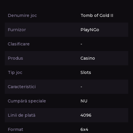
Denumire joc
Tomb of Gold II
Furnizor
PlayNGo
Clasificare
-
Produs
Casino
Tip joc
Slots
Caracteristici
-
Cumpără speciale
NU
Linii de plată
4096
Format
6x4