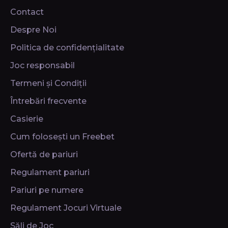
Contact
Despre Noi
Politica de confidențialitate
Joc responsabil
Termeni și Condiții
Întrebări frecvente
Casierie
Cum folosești un Freebet
Ofertă de pariuri
Regulament pariuri
Pariuri pe numere
Regulament Jocuri Virtuale
Săli de Joc