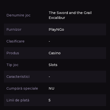
The Sword and the Grail
Denumire joc
Excalibur
Furnizor
PlayNGo
Clasificare
-
Produs
Casino
Tip joc
Slots
Caracteristici
-
Cumpără speciale
NU
Linii de plată
5