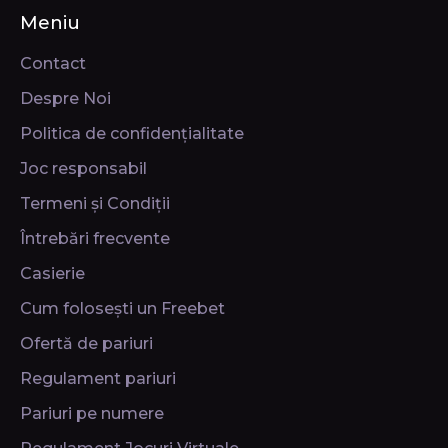
Meniu
Contact
Despre Noi
Politica de confidențialitate
Joc responsabil
Termeni și Condiții
Întrebări frecvente
Casierie
Cum folosești un Freebet
Ofertă de pariuri
Regulament pariuri
Pariuri pe numere