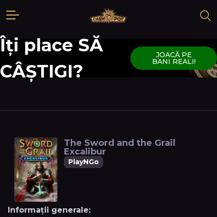
Îți place SĂ
JOACĂ PE
BANI REALI!
CÂȘTIGI?
The Sword and the Grail
Excalibur
PlayNGo
Informații generale: