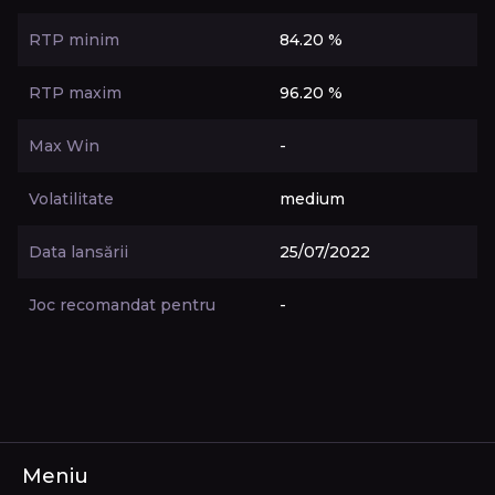
RTP minim
84.20 %
RTP maxim
96.20 %
Max Win
-
Volatilitate
medium
Data lansării
25/07/2022
Joc recomandat pentru
-
Meniu