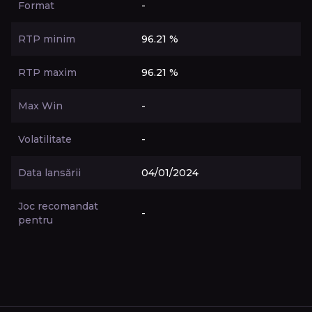
Format
-
RTP minim
96.21 %
RTP maxim
96.21 %
Max Win
-
Volatilitate
-
Data lansării
04/01/2024
Joc recomandat
-
pentru