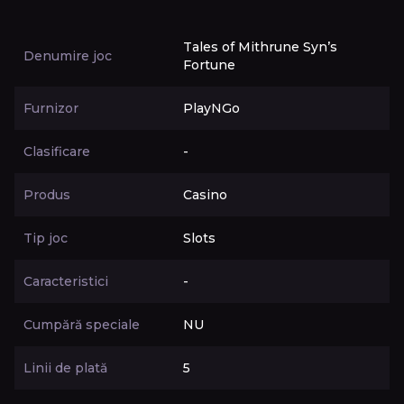
Tales of Mithrune Syn’s
Denumire joc
Fortune
Furnizor
PlayNGo
Clasificare
-
Produs
Casino
Tip joc
Slots
Caracteristici
-
Cumpără speciale
NU
Linii de plată
5