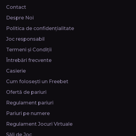
Contact
Despre Noi
Politica de confidențialitate
Joc responsabil
Termeni și Condiții
Întrebări frecvente
Casierie
Cum folosești un Freebet
Ofertă de pariuri
Regulament pariuri
Pariuri pe numere
Regulament Jocuri Virtuale
Săli de Joc