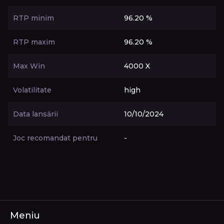
RTP minim
96.20 %
RTP maxim
96.20 %
Max Win
4000 X
Volatilitate
high
Data lansării
10/10/2024
Joc recomandat pentru
-
Meniu