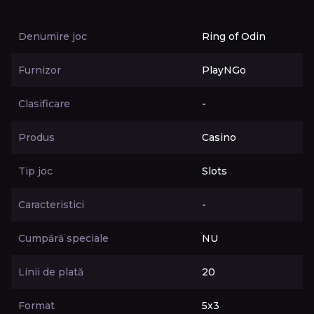
Denumire joc
Ring of Odin
Furnizor
PlayNGo
Clasificare
-
Produs
Casino
Tip joc
Slots
Caracteristici
-
Cumpără speciale
NU
Linii de plată
20
Format
5x3