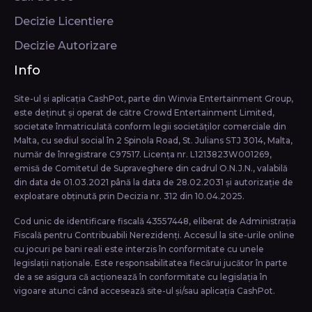
Decizie Licentiere
Decizie Autorizare
Info
Site-ul și aplicația CashPot, parte din Winvia Entertainment Group,
este deținut și operat de către Crowd Entertainment Limited,
societate înmatriculată conform legii societăţilor comerciale din
Malta, cu sediul social în 2 Spinola Road, St. Julians STJ 3014, Malta,
număr de înregistrare C97517. Licența nr. L1213823W001269,
emisă de Comitetul de Supraveghere din cadrul O.N.J.N., valabilă
din data de 01.03.2021 până la data de 28.02.2031 și autorizație de
exploatare obținută prin Decizia nr. 312 din 10.04.2025.
Cod unic de identificare fiscală 43557448, eliberat de Administrația
Fiscală pentru Contribuabili Nerezidenți. Accesul la site-urile online
cu jocuri pe bani reali este interzis în conformitate cu unele
legislații naționale. Este responsabilitatea fiecărui jucător în parte
de a se asigura că acționează în conformitate cu legislația în
vigoare atunci când accesează site-ul și/sau aplicația CashPot.