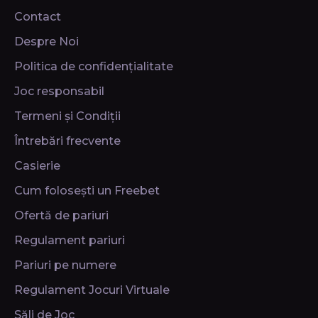
Contact
Despre Noi
Politica de confidențialitate
Joc responsabil
Termeni și Condiții
Întrebări frecvente
Casierie
Cum folosești un Freebet
Ofertă de pariuri
Regulament pariuri
Pariuri pe numere
Regulament Jocuri Virtuale
Săli de Joc