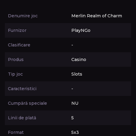
Denumire joc
Merlin Realm of Charm
Furnizor
PlayNGo
Clasificare
-
Produs
Casino
Tip joc
Slots
Caracteristici
-
Cumpără speciale
NU
Linii de plată
5
Format
5x3