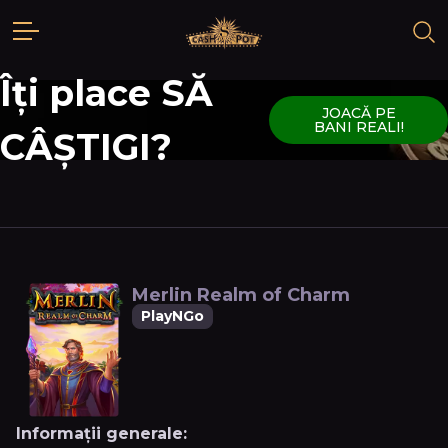
Îți place SĂ
JOACĂ PE
BANI REALI!
CÂȘTIGI?
Merlin Realm of Charm
PlayNGo
Informații generale: