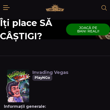
Îți place SĂ
JOACĂ PE
BANI REALI!
CÂȘTIGI?
Invading Vegas
PlayNGo
Informații generale: