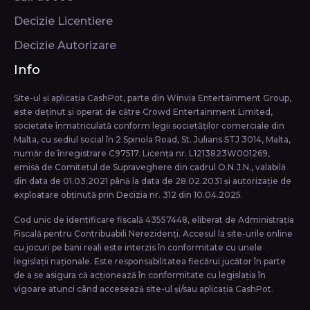
Decizie Licentiere
Decizie Autorizare
Info
Site-ul și aplicația CashPot, parte din Winvia Entertainment Group,
este deținut și operat de către Crowd Entertainment Limited,
societate înmatriculată conform legii societăţilor comerciale din
Malta, cu sediul social în 2 Spinola Road, St. Julians STJ 3014, Malta,
număr de înregistrare C97517. Licența nr. L1213823W001269,
emisă de Comitetul de Supraveghere din cadrul O.N.J.N., valabilă
din data de 01.03.2021 până la data de 28.02.2031 și autorizație de
exploatare obținută prin Decizia nr. 312 din 10.04.2025.
Cod unic de identificare fiscală 43557448, eliberat de Administrația
Fiscală pentru Contribuabili Nerezidenți. Accesul la site-urile online
cu jocuri pe bani reali este interzis în conformitate cu unele
legislații naționale. Este responsabilitatea fiecărui jucător în parte
de a se asigura că acționează în conformitate cu legislația în
vigoare atunci când accesează site-ul și/sau aplicația CashPot.