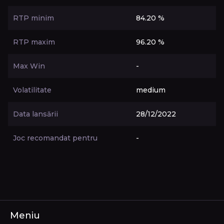
RTP minim
84.20 %
RTP maxim
96.20 %
Max Win
-
Volatilitate
medium
Data lansării
28/12/2022
Joc recomandat pentru
-
Meniu