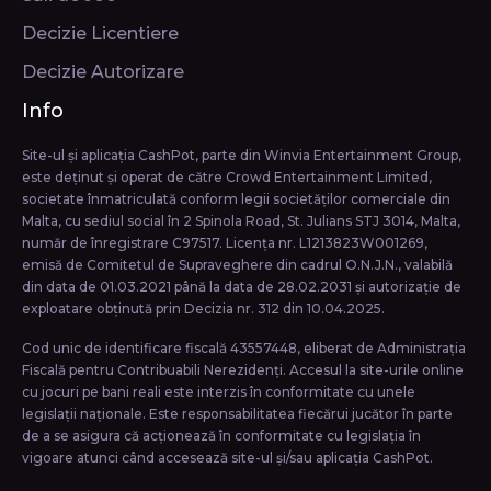
Decizie Licentiere
Decizie Autorizare
Info
Site-ul și aplicația CashPot, parte din Winvia Entertainment Group,
este deținut și operat de către Crowd Entertainment Limited,
societate înmatriculată conform legii societăţilor comerciale din
Malta, cu sediul social în 2 Spinola Road, St. Julians STJ 3014, Malta,
număr de înregistrare C97517. Licența nr. L1213823W001269,
emisă de Comitetul de Supraveghere din cadrul O.N.J.N., valabilă
din data de 01.03.2021 până la data de 28.02.2031 și autorizație de
exploatare obținută prin Decizia nr. 312 din 10.04.2025.
Cod unic de identificare fiscală 43557448, eliberat de Administrația
Fiscală pentru Contribuabili Nerezidenți. Accesul la site-urile online
cu jocuri pe bani reali este interzis în conformitate cu unele
legislații naționale. Este responsabilitatea fiecărui jucător în parte
de a se asigura că acționează în conformitate cu legislația în
vigoare atunci când accesează site-ul și/sau aplicația CashPot.