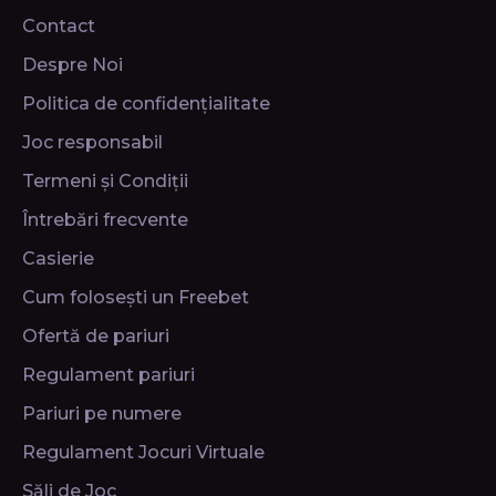
Contact
Despre Noi
Politica de confidențialitate
Joc responsabil
Termeni și Condiții
Întrebări frecvente
Casierie
Cum folosești un Freebet
Ofertă de pariuri
Regulament pariuri
Pariuri pe numere
Regulament Jocuri Virtuale
Săli de Joc