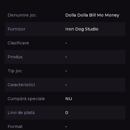
Denumire joc
Dolla Dolla Bill Mo Money
Furnizor
Iron Dog Studio
Clasificare
-
Produs
-
Tip joc
-
Caracteristici
-
Cumpără speciale
NU
Linii de plată
0
Format
-