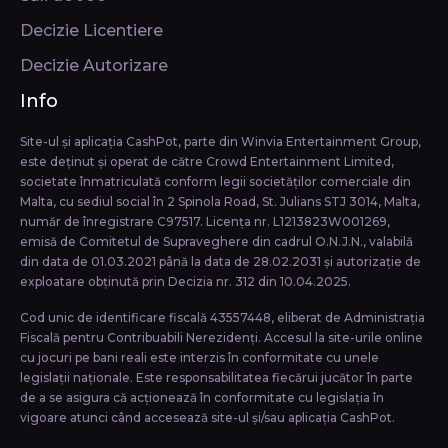
Decizie Licentiere
Decizie Autorizare
Info
Site-ul și aplicația CashPot, parte din Winvia Entertainment Group,
este deținut și operat de către Crowd Entertainment Limited,
societate înmatriculată conform legii societăţilor comerciale din
Malta, cu sediul social în 2 Spinola Road, St. Julians STJ 3014, Malta,
număr de înregistrare C97517. Licența nr. L1213823W001269,
emisă de Comitetul de Supraveghere din cadrul O.N.J.N., valabilă
din data de 01.03.2021 până la data de 28.02.2031 și autorizație de
exploatare obținută prin Decizia nr. 312 din 10.04.2025.
Cod unic de identificare fiscală 43557448, eliberat de Administrația
Fiscală pentru Contribuabili Nerezidenți. Accesul la site-urile online
cu jocuri pe bani reali este interzis în conformitate cu unele
legislații naționale. Este responsabilitatea fiecărui jucător în parte
de a se asigura că acționează în conformitate cu legislația în
vigoare atunci când accesează site-ul și/sau aplicația CashPot.