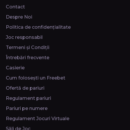
Contact
Despre Noi
Politica de confidențialitate
Joc responsabil
Termeni și Condiții
Întrebări frecvente
Casierie
Cum folosești un Freebet
Ofertă de pariuri
Regulament pariuri
Pariuri pe numere
Regulament Jocuri Virtuale
Săli de Joc