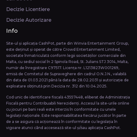
Decizie Licentiere
Decizie Autorizare
Info
Site-ul și aplicația CashPot, parte din Winvia Entertainment Group,
este deținut și operat de către Crowd Entertainment Limited,
societate înmatriculată conform legii societăţilor comerciale din
Malta, cu sediul social în 2 Spinola Road, St. Julians STJ 3014, Malta,
număr de înregistrare C97517. Licența nr. L1213823W001269,
emisă de Comitetul de Supraveghere din cadrul O.N.J.N., valabilă
din data de 01.03.2021 până la data de 28.02.2031 și autorizație de
exploatare obținută prin Decizia nr. 312 din 10.04.2025.
Cod unic de identificare fiscală 43557448, eliberat de Administrația
Fiscală pentru Contribuabili Nerezidenți. Accesul la site-urile online
cu jocuri pe bani reali este interzis în conformitate cu unele
legislații naționale. Este responsabilitatea fiecărui jucător în parte
de a se asigura că acționează în conformitate cu legislația în
vigoare atunci când accesează site-ul și/sau aplicația CashPot.