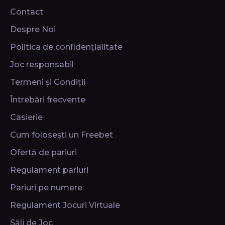
Contact
Despre Noi
Politica de confidențialitate
Joc responsabil
Termeni și Condiții
Întrebări frecvente
Casierie
Cum folosești un Freebet
Ofertă de pariuri
Regulament pariuri
Pariuri pe numere
Regulament Jocuri Virtuale
Săli de Joc