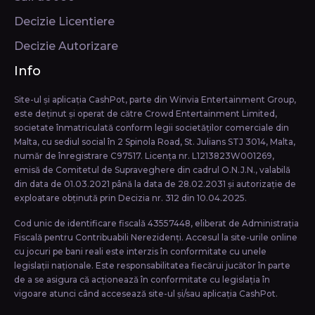
Decizie Licentiere
Decizie Autorizare
Info
Site-ul și aplicația CashPot, parte din Winvia Entertainment Group,
este deținut și operat de către Crowd Entertainment Limited,
societate înmatriculată conform legii societăţilor comerciale din
Malta, cu sediul social în 2 Spinola Road, St. Julians STJ 3014, Malta,
număr de înregistrare C97517. Licența nr. L1213823W001269,
emisă de Comitetul de Supraveghere din cadrul O.N.J.N., valabilă
din data de 01.03.2021 până la data de 28.02.2031 și autorizație de
exploatare obținută prin Decizia nr. 312 din 10.04.2025.
Cod unic de identificare fiscală 43557448, eliberat de Administrația
Fiscală pentru Contribuabili Nerezidenți. Accesul la site-urile online
cu jocuri pe bani reali este interzis în conformitate cu unele
legislații naționale. Este responsabilitatea fiecărui jucător în parte
de a se asigura că acționează în conformitate cu legislația în
vigoare atunci când accesează site-ul și/sau aplicația CashPot.