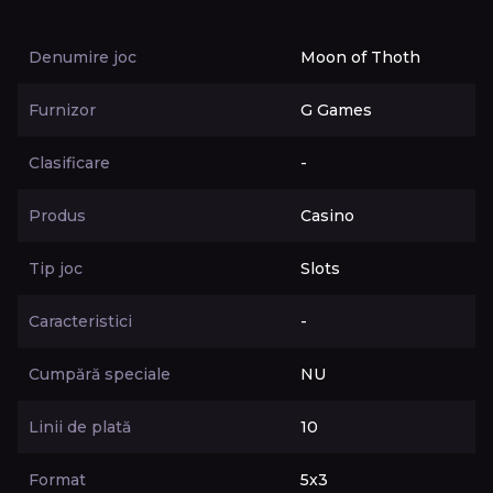
Denumire joc
Moon of Thoth
Furnizor
G Games
Clasificare
-
Produs
Casino
Tip joc
Slots
Caracteristici
-
Cumpără speciale
NU
Linii de plată
10
Format
5x3