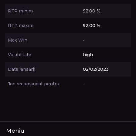
RTP minim
92.00 %
RTP maxim
92.00 %
Max Win
-
Volatilitate
high
Data lansării
02/02/2023
Joc recomandat pentru
-
Meniu