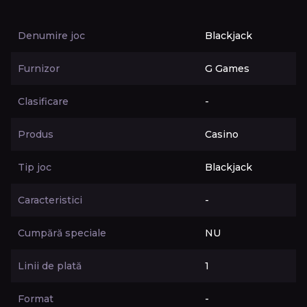
Denumire joc
Blackjack
Furnizor
G Games
Clasificare
-
Produs
Casino
Tip joc
Blackjack
Caracteristici
-
Cumpără speciale
NU
Linii de plată
1
Format
-