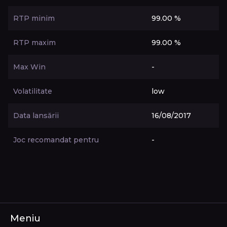
RTP minim
99.00 %
RTP maxim
99.00 %
Max Win
-
Volatilitate
low
Data lansării
16/08/2017
Joc recomandat pentru
-
Meniu