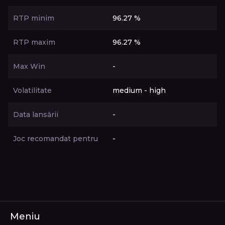
RTP minim
96.27 %
RTP maxim
96.27 %
Max Win
-
Volatilitate
medium - high
Data lansării
-
Joc recomandat pentru
-
Meniu