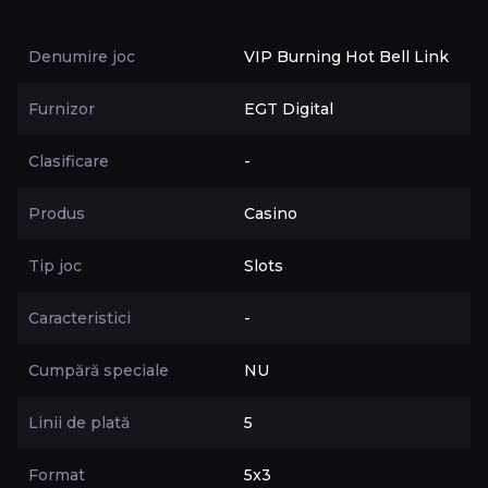
Denumire joc
VIP Burning Hot Bell Link
Furnizor
EGT Digital
Clasificare
-
Produs
Casino
Tip joc
Slots
Caracteristici
-
Cumpără speciale
NU
Linii de plată
5
Format
5x3