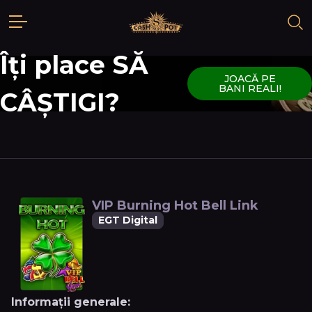
Îți place SĂ
JOACĂ PE
BANI REALI!
CÂȘTIGI?
VIP Burning Hot Bell Link
EGT Digital
Informații generale: