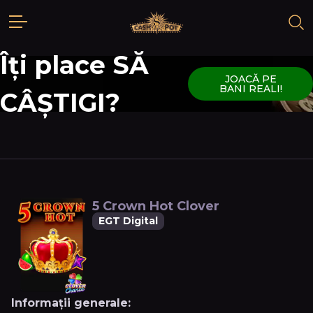
Îți place SĂ
JOACĂ PE
BANI REALI!
CÂȘTIGI?
5 Crown Hot Clover
EGT Digital
Informații generale: