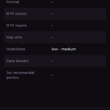
Format
-
RTP minim
-
RTP maxim
-
Max Win
-
Volatilitate
low - medium
Data lansării
-
Joc recomandat
-
pentru