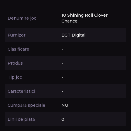
10 Shining Roll Clover
Denumire joc
Chance
Furnizor
EGT Digital
Clasificare
-
Produs
-
Tip joc
-
Caracteristici
-
Cumpără speciale
NU
Linii de plată
0