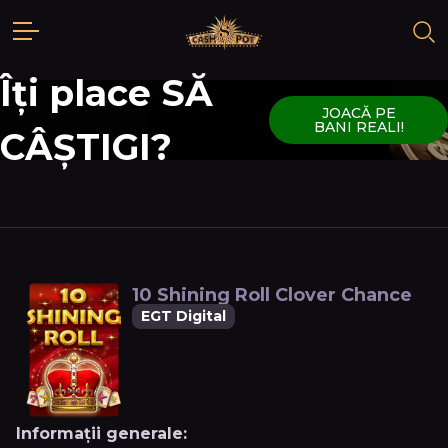
Îți place SĂ
JOACĂ PE
BANI REALI!
CÂȘTIGI?
10 Shining Roll Clover Chance
EGT Digital
Informații generale: