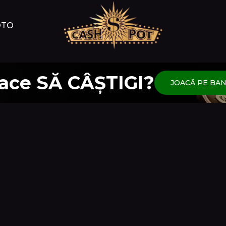
OTO
place SĂ CÂȘTIGI?
JOACĂ PE BANI