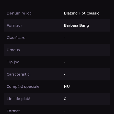
Denumire joc
Blazing Hot Classic
Furnizor
Barbara Bang
Clasificare
-
Produs
-
Tip joc
-
Caracteristici
-
Cumpără speciale
NU
Linii de plată
0
Format
-