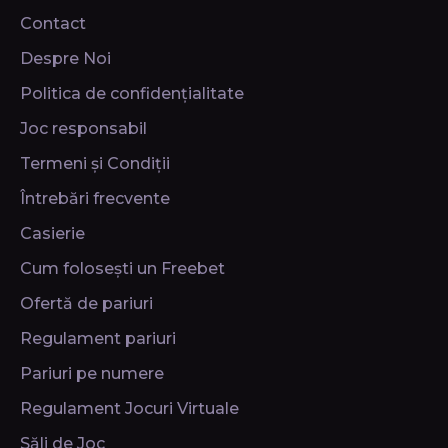
Contact
Despre Noi
Politica de confidențialitate
Joc responsabil
Termeni și Condiții
Întrebări frecvente
Casierie
Cum folosești un Freebet
Ofertă de pariuri
Regulament pariuri
Pariuri pe numere
Regulament Jocuri Virtuale
Săli de Joc