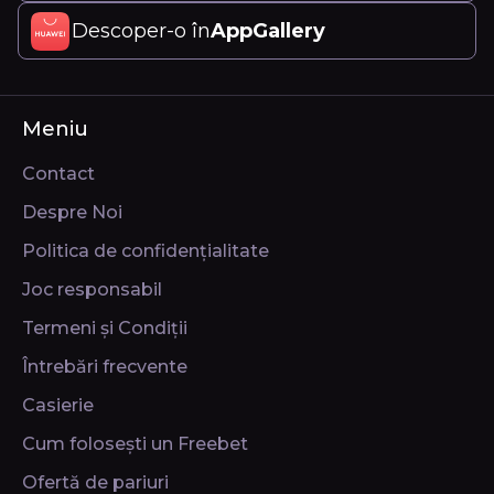
Descoper-o în
AppGallery
Meniu
Contact
Despre Noi
Politica de confidențialitate
Joc responsabil
Termeni și Condiții
Întrebări frecvente
Casierie
Cum folosești un Freebet
Ofertă de pariuri