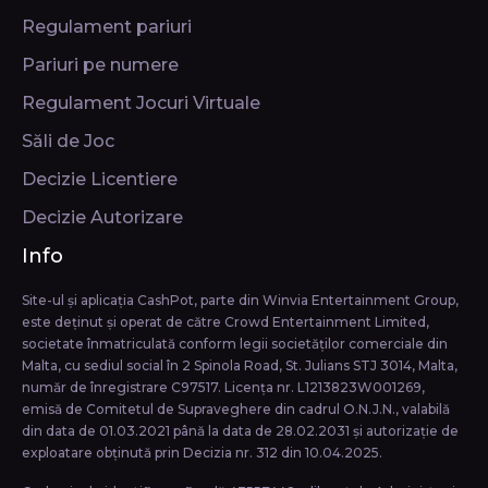
Regulament pariuri
Pariuri pe numere
Regulament Jocuri Virtuale
Săli de Joc
Decizie Licentiere
Decizie Autorizare
Info
Site-ul și aplicația CashPot, parte din Winvia Entertainment Group,
este deținut și operat de către Crowd Entertainment Limited,
societate înmatriculată conform legii societăţilor comerciale din
Malta, cu sediul social în 2 Spinola Road, St. Julians STJ 3014, Malta,
număr de înregistrare C97517. Licența nr. L1213823W001269,
emisă de Comitetul de Supraveghere din cadrul O.N.J.N., valabilă
din data de 01.03.2021 până la data de 28.02.2031 și autorizație de
exploatare obținută prin Decizia nr. 312 din 10.04.2025.