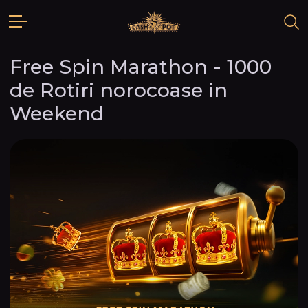
Free Spin Marathon - 1000
de Rotiri norocoase in
Weekend