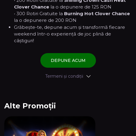
• 200 Rotiri Gratuite la
Shining Crown Cash Heat
Clover Chance
la o depunere de 125 RON
• 300 Rotiri Gratuite la
Burning Hot Clover Chance
la o depunere de 200 RON
Grăbește-te, depune acum și transformă fiecare
weekend într-o experiență de joc plină de
câștiguri!
DEPUNE ACUM
Termeni și condiții
Alte Promoții