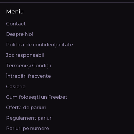
Meniu
Contact
Despre Noi
Politica de confidențialitate
Joc responsabil
Termeni și Condiții
Întrebări frecvente
Casierie
Cum folosești un Freebet
Ofertă de pariuri
Regulament pariuri
Pariuri pe numere