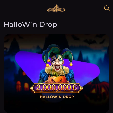
HalloWin Drop