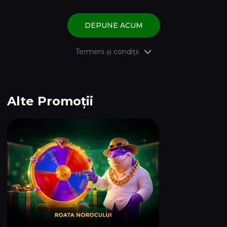
DEPUNE ACUM
Termeni și condiții
Alte Promoții