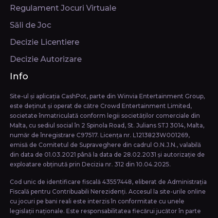
Regulament Jocuri Virtuale
Săli de Joc
Decizie Licentiere
Decizie Autorizare
Info
Site-ul și aplicația CashPot, parte din Winvia Entertainment Group,
este deținut și operat de către Crowd Entertainment Limited,
societate înmatriculată conform legii societăţilor comerciale din
Malta, cu sediul social în 2 Spinola Road, St. Julians STJ 3014, Malta,
număr de înregistrare C97517. Licența nr. L1213823W001269,
emisă de Comitetul de Supraveghere din cadrul O.N.J.N., valabilă
din data de 01.03.2021 până la data de 28.02.2031 și autorizație de
exploatare obținută prin Decizia nr. 312 din 10.04.2025.
Cod unic de identificare fiscală 43557448, eliberat de Administrația
Fiscală pentru Contribuabili Nerezidenți. Accesul la site-urile online
cu jocuri pe bani reali este interzis în conformitate cu unele
legislații naționale. Este responsabilitatea fiecărui jucător în parte