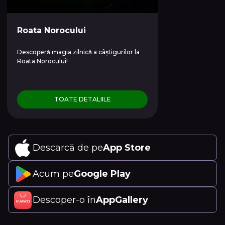
Roata Norocului
Descoperă magia zilnică a câștigurilor la
Roata Norocului!
TOATE DETALIILE
Descarcă de pe
App Store
Acum pe
Google Play
Descoper-o în
AppGallery