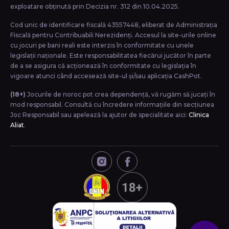
exploatare obținută prin Decizia nr. 312 din 10.04.2025.
Cod unic de identificare fiscală 43557448, eliberat de Administrația
Fiscală pentru Contribuabili Nerezidenți. Accesul la site-urile online
cu jocuri pe bani reali este interzis în conformitate cu unele
legislații naționale. Este responsabilitatea fiecărui jucător în parte
de a se asigura că acționează în conformitate cu legislația în
vigoare atunci când accesează site-ul și/sau aplicația CashPot.
(18+)
Jocurile de noroc pot crea dependență, vă rugăm să jucați în
mod responsabil. Consultă cu încredere informațiile din secțiunea
Joc Responsabil sau apelează la ajutor de specialitate aici:
Clinica
Aliat
.