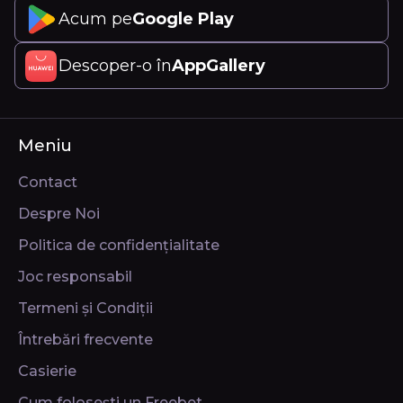
Acum pe
Google Play
Descoper-o în
AppGallery
Meniu
Contact
Despre Noi
Politica de confidențialitate
Joc responsabil
Termeni și Condiții
Întrebări frecvente
Casierie
Cum folosești un Freebet