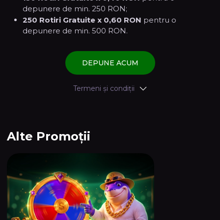
depunere de min. 250 RON;
250 Rotiri Gratuite x 0,60 RON
pentru o
depunere de min. 500 RON.
DEPUNE ACUM
Termeni și condiții
Alte Promoții