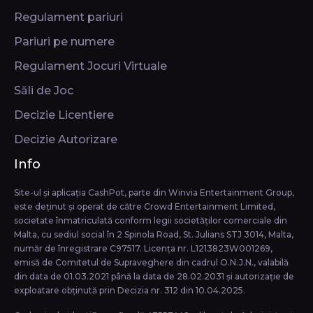
Regulament pariuri
Pariuri pe numere
Regulament Jocuri Virtuale
Săli de Joc
Decizie Licentiere
Decizie Autorizare
Info
Site-ul și aplicația CashPot, parte din Winvia Entertainment Group,
este deținut și operat de către Crowd Entertainment Limited,
societate înmatriculată conform legii societăţilor comerciale din
Malta, cu sediul social în 2 Spinola Road, St. Julians STJ 3014, Malta,
număr de înregistrare C97517. Licența nr. L1213823W001269,
emisă de Comitetul de Supraveghere din cadrul O.N.J.N., valabilă
din data de 01.03.2021 până la data de 28.02.2031 și autorizație de
exploatare obținută prin Decizia nr. 312 din 10.04.2025.