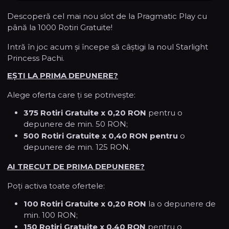
Descoperă cel mai nou slot de la Pragmatic Play cu
până la 1000 Rotiri Gratuite!
Intră în joc acum și începe să câștigi la noul Starlight
Princess Pachi.
EȘTI LA PRIMA DEPUNERE?
Alege oferta care ți se potrivește:
375 Rotiri Gratuite x 0,20 RON
pentru o
depunere de min. 50 RON;
500 Rotiri Gratuite x 0,40 RON pentru
o
depunere de min. 125 RON.
AI TRECUT DE PRIMA DEPUNERE?
Poți activa toate ofertele:
100 Rotiri Gratuite x 0,20 RON
la o depunere de
min. 100 RON;
150 Rotiri Gratuite x 0,40 RON
pentru o