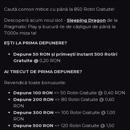
Caută comori mitice cu până la 850 Rotiri Gratuite!
Descoperă acum noul slot -
Sleeping Dragon
de la
Pragmatic Play și bucură-te de câștiguri de până la
7.000x miza ta!
EȘTI LA PRIMA DEPUNERE?
Depune 50 RON și primești instant 500 Rotiri
Gratuite @
0,20 RON
AI TRECUT DE PRIMA DEPUNERE?
Revendică toate bonusurile:
Depune 100 RON
=> 50 Rotiri Gratuite @ 0,40 RON
Depune 200 RON
=> 80 Rotiri Gratuite @ 0,60
RON
Depune 300 RON
=> 100 Rotiri Gratuite @ 1,00
RON
Depune 500 RON
=> 120 Rotiri Gratuite @ 1,50