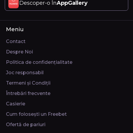
Descoper-o în
AppGallery
Meniu
Contact
Despre Noi
Politica de confidențialitate
Joc responsabil
Termeni și Condiții
Întrebări frecvente
Casierie
Cum folosești un Freebet
Ofertă de pariuri