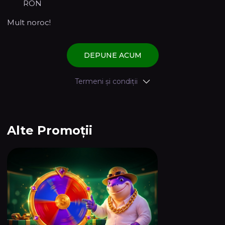
RON
Mult noroc!
DEPUNE ACUM
Termeni și condiții
Alte Promoții