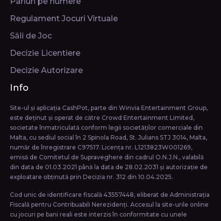
Pariuri pe numere
Regulament Jocuri Virtuale
Săli de Joc
Decizie Licentiere
Decizie Autorizare
Info
Site-ul și aplicația CashPot, parte din Winvia Entertainment Group,
este deținut și operat de către Crowd Entertainment Limited,
societate înmatriculată conform legii societăţilor comerciale din
Malta, cu sediul social în 2 Spinola Road, St. Julians STJ 3014, Malta,
număr de înregistrare C97517. Licența nr. L1213823W001269,
emisă de Comitetul de Supraveghere din cadrul O.N.J.N., valabilă
din data de 01.03.2021 până la data de 28.02.2031 și autorizație de
exploatare obținută prin Decizia nr. 312 din 10.04.2025.
Cod unic de identificare fiscală 43557448, eliberat de Administrația
Fiscală pentru Contribuabili Nerezidenți. Accesul la site-urile online
cu jocuri pe bani reali este interzis în conformitate cu unele