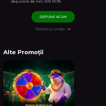
depunere de min. 500 RON.
DEPUNE ACUM
Termeni și condiții
Alte Promoții