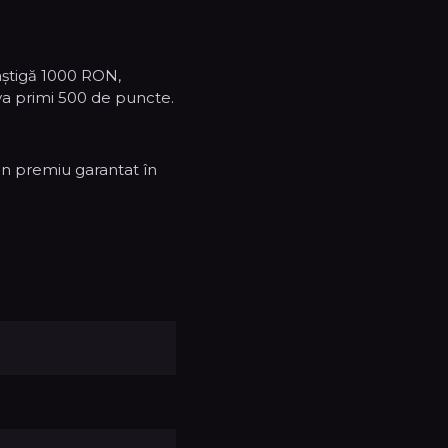
câștigă 1000 RON,
l va primi 500 de puncte.
 un premiu garantat în