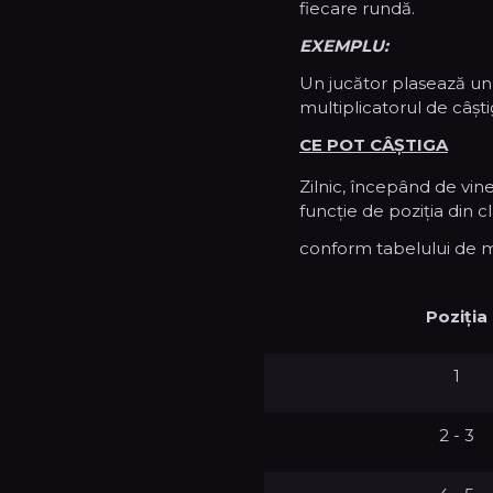
fiecare rundă.
EXEMPLU:
Un jucător plasează un 
multiplicatorul de câști
CE POT CÂȘTIGA
Zilnic, începând de vin
funcție de poziția din 
conform tabelului de ma
Poziția
1
2 - 3