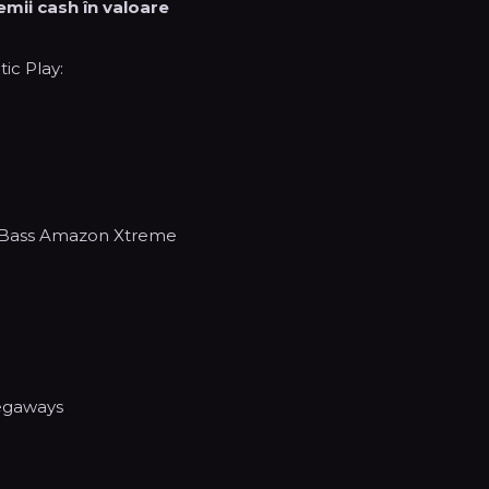
mii cash în valoare
ic Play:
ig Bass Amazon Xtreme
Megaways