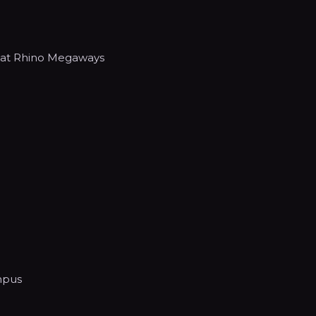
reat Rhino Megaways
ympus