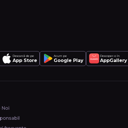
Descarcă de pe
Acum pe
Descoper-o în
App Store
Google Play
AppGallery
 Noi
sponsabil