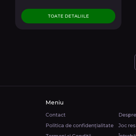
TOATE DETALIILE
Meniu
Contact
Despre
Politica de confidențialitate
Joc re