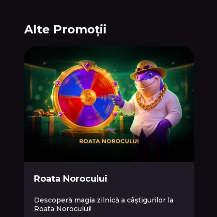
Alte Promoții
Roata Norocului
Descoperă magia zilnică a câștigurilor la
Roata Norocului!