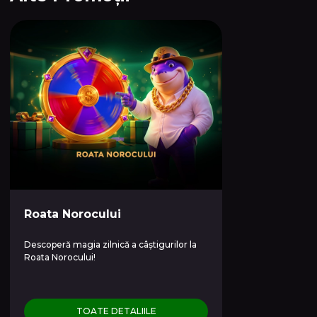
Roata Norocului
Descoperă magia zilnică a câștigurilor la
Roata Norocului!
TOATE DETALIILE