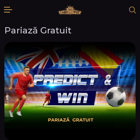
Pariază Gratuit