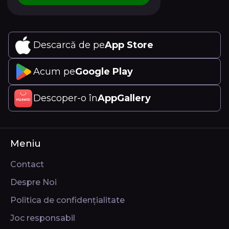
Descarcă de pe
App Store
Acum pe
Google Play
Descoper-o în
AppGallery
Meniu
Contact
Despre Noi
Politica de confidențialitate
Joc responsabil