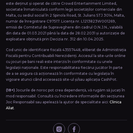
este deținut și operat de către Crowd Entertainment Limited,
societate înmatriculată conform legii societăţilor comerciale din
Malta, cu sediul social în 2 Spinola Road, St. Julians STJ 3014, Malta,
număr de înregistrare C97517. Licența nr. L1213823W001269,
emisă de Comitetul de Supraveghere din cadrul O.N.J.N., valabilă
din data de 01.03.2021 până la data de 28.02.2031 și autorizație de
exploatare obținută prin Decizia nr. 312 din 10.04.2025.
Cod unic de identificare fiscală 43557448, eliberat de Administrația
Fiscală pentru Contribuabili Nerezidenți. Accesul la site-urile online
cu jocuri pe bani reali este interzis în conformitate cu unele
legislații naționale. Este responsabilitatea fiecărui jucător în parte
de a se asigura că acționează în conformitate cu legislația în
vigoare atunci când accesează site-ul și/sau aplicația CashPot.
(18+)
Jocurile de noroc pot crea dependență, vă rugăm să jucați în
mod responsabil. Consultă cu încredere informațiile din secțiunea
Joc Responsabil sau apelează la ajutor de specialitate aici:
Clinica
Aliat
.