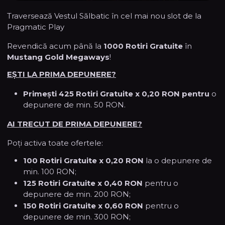
Traversează Vestul Sălbatic în cel mai nou slot de la
Pragmatic Play
Revendică acum până la
1000 Rotiri Gratuite
în
Mustang Gold Megaways
!
EȘTI LA PRIMA DEPUNERE?
Primești 425 Rotiri Gratuite x 0,20 RON pentru
o
depunere de min. 50 RON.
AI TRECUT DE PRIMA DEPUNERE?
Poți activa toate ofertele:
100 Rotiri Gratuite x 0,20 RON
la o depunere de
min. 100 RON;
125 Rotiri Gratuite x 0,40 RON
pentru o
depunere de min. 200 RON;
150 Rotiri Gratuite x 0,60 RON
pentru o
depunere de min. 300 RON;