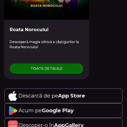
Roata Norocului
Descoperă magia zilnică a câștigurilor la
Roata Norocului!
TOATE DETALIILE
Descarcă de pe
App Store
Acum pe
Google Play
Descoper-o în
AppGallery