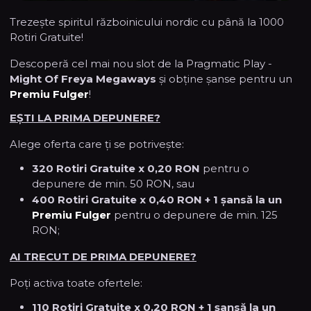
Trezește spiritul războinicului nordic cu până la 1000
Rotiri Gratuite!
Descoperă cel mai nou slot de la Pragmatic Play -
Might Of Freya Megaways
și obține șanse pentru un
Premiu Fulger
!
EȘTI LA PRIMA DEPUNERE?
Alege oferta care ți se potrivește:
320 Rotiri Gratuite x 0,20 RON
pentru
o
depunere de min. 50 RON, sau
400 Rotiri Gratuite x 0,40 RON + 1 șansă la un
Premiu Fulger
pentru
o depunere de min. 125
RON;
AI TRECUT DE PRIMA DEPUNERE?
Poți activa toate ofertele:
110 Rotiri Gratuite x 0,20 RON + 1 șansă la un