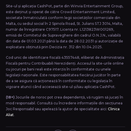
Site-ul și aplicația CashPot, parte din Winvia Entertainment Group,
este deținut și operat de către Crowd Entertainment Limited,
societate înmatriculată conform legii societăţilor comerciale din
Malta, cu sediul social în 2 Spinola Road, St. Julians STJ 3014, Malta,
număr de înregistrare C97517. Licența nr. L1213823W001269,
emisă de Comitetul de Supraveghere din cadrul O.N.J.N., valabilă
din data de 01.03.2021 până la data de 28.02.2031 și autorizație de
exploatare obținută prin Decizia nr. 312 din 10.04.2025.
Cod unic de identificare fiscală 43557448, eliberat de Administrația
Fiscală pentru Contribuabili Nerezidenți. Accesul la site-urile online
cu jocuri pe bani reali este interzis în conformitate cu unele
legislații naționale. Este responsabilitatea fiecărui jucător în parte
de a se asigura că acționează în conformitate cu legislația în
vigoare atunci când accesează site-ul și/sau aplicația CashPot.
(18+)
Jocurile de noroc pot crea dependență, vă rugăm să jucați în
mod responsabil. Consultă cu încredere informațiile din secțiunea
Joc Responsabil sau apelează la ajutor de specialitate aici:
Clinica
Aliat
.