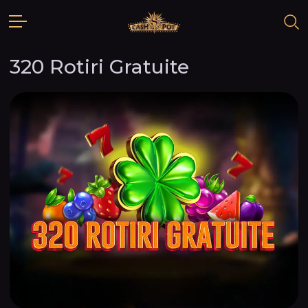
320 Rotiri Gratuite