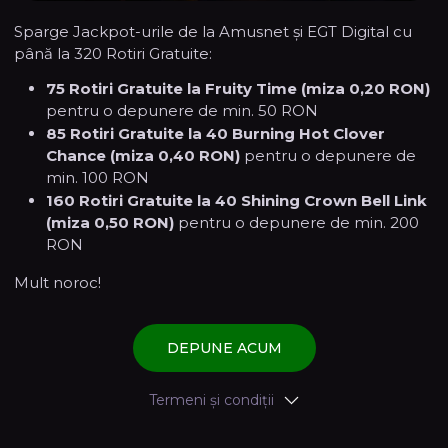
Sparge Jackpot-urile de la Amusnet și EGT Digital cu
până la 320 Rotiri Gratuite:
75 Rotiri Gratuite la Fruity Time (miza 0,20 RON)
pentru o depunere de min. 50 RON
85 Rotiri Gratuite la 40 Burning Hot Clover
Chance (miza 0,40 RON)
pentru o depunere de
min. 100 RON
160 Rotiri Gratuite la 40 Shining Crown Bell Link
(miza 0,50 RON)
pentru o depunere de min. 200
RON
Mult noroc!
DEPUNE ACUM
Termeni și condiții