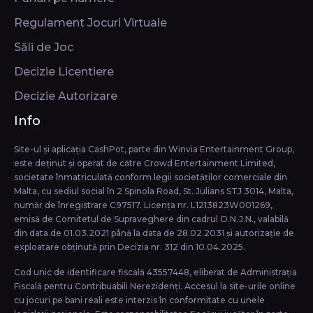
Regulament Jocuri Virtuale
Săli de Joc
Decizie Licentiere
Decizie Autorizare
Info
Site-ul și aplicația CashPot, parte din Winvia Entertainment Group,
este deținut și operat de către Crowd Entertainment Limited,
societate înmatriculată conform legii societăţilor comerciale din
Malta, cu sediul social în 2 Spinola Road, St. Julians STJ 3014, Malta,
număr de înregistrare C97517. Licența nr. L1213823W001269,
emisă de Comitetul de Supraveghere din cadrul O.N.J.N., valabilă
din data de 01.03.2021 până la data de 28.02.2031 și autorizație de
exploatare obținută prin Decizia nr. 312 din 10.04.2025.
Cod unic de identificare fiscală 43557448, eliberat de Administrația
Fiscală pentru Contribuabili Nerezidenți. Accesul la site-urile online
cu jocuri pe bani reali este interzis în conformitate cu unele