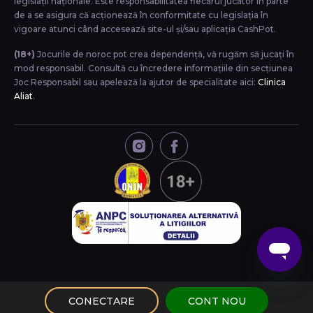
legislații naționale. Este responsabilitatea fiecărui jucător în parte
de a se asigura că acționează în conformitate cu legislația în
vigoare atunci când accesează site-ul și/sau aplicația CashPot.
(18+)
Jocurile de noroc pot crea dependență, vă rugăm să jucați în
mod responsabil. Consultă cu încredere informațiile din secțiunea
Joc Responsabil sau apelează la ajutor de specialitate aici:
Clinica
Aliat
.
CONECTARE
CONT NOU