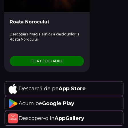
Roata Norocului
Descoperă magia zilnică a câștigurilor la
Roata Norocului!
TOATE DETALIILE
Descarcă de pe
App Store
Acum pe
Google Play
Descoper-o în
AppGallery